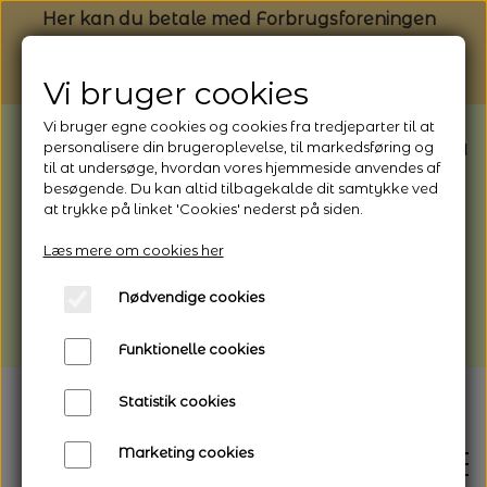
Her kan du betale med Forbrugsforeningen
Vi bruger cookies
Vi bruger egne cookies og cookies fra tredjeparter til at
BEMÆRK: Butikken har ferielukket* fra
personalisere din brugeroplevelse, til markedsføring og
til at undersøge, hvordan vores hjemmeside anvendes af
1/8 - 9/8 - 2026
besøgende. Du kan altid tilbagekalde dit samtykke ved
*Webshoppen er åben og sender hele
at trykke på linket 'Cookies' nederst på siden.
perioden - her kan du også bestille
Læs mere om cookies her
afhentning
Nødvendige cookies
Vi gør opmærksom på, at der kan være lidt
længere leveringstid
Funktionelle cookies
Statistik cookies
Marketing cookies