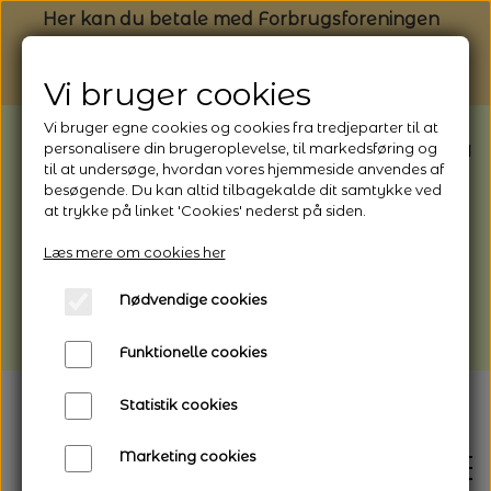
Her kan du betale med Forbrugsforeningen
Vi bruger cookies
Vi bruger egne cookies og cookies fra tredjeparter til at
BEMÆRK: Butikken har ferielukket* fra
personalisere din brugeroplevelse, til markedsføring og
til at undersøge, hvordan vores hjemmeside anvendes af
1/8 - 9/8 - 2026
besøgende. Du kan altid tilbagekalde dit samtykke ved
*Webshoppen er åben og sender hele
at trykke på linket 'Cookies' nederst på siden.
perioden - her kan du også bestille
Læs mere om cookies her
afhentning
Nødvendige cookies
Vi gør opmærksom på, at der kan være lidt
længere leveringstid
Funktionelle cookies
Statistik cookies
Marketing cookies