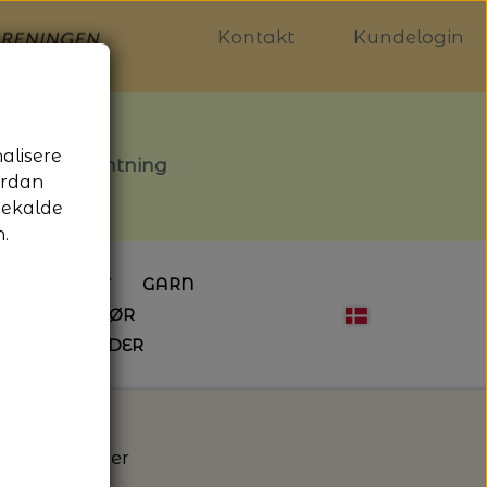
Kontakt
Kundelogin
nalisere
stille afhentning
ordan
gekalde
.
LDGALLERIET
GARN
OG SYTILBEHØR
ÅBNINGSTIDER
HÆKLING
MAGASINER
EBØGER
HÆKLENÅLE
LAINE MAGAZINE
 - UDE OG INDE
ESKO
NG
BØGER OM HÆKLING
paca 2 - Isager