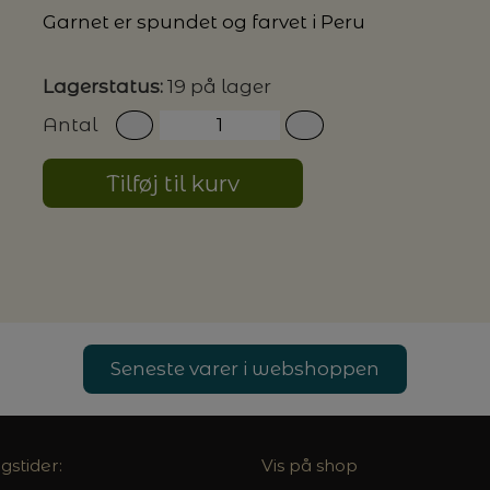
Garnet er spundet og farvet i Peru
G MILJØVENLIGE VASKEMIDLER
Lagerstatus:
19 på lager
Antal
P
Tilføj til kurv
Seneste varer i webshoppen
gstider:
Vis på shop