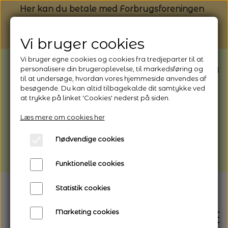
Her kan du betale med Forbrugsforeningen
Vi bruger cookies
Vi bruger egne cookies og cookies fra tredjeparter til at
BEMÆRK: Butikken har ferielukket* fra
personalisere din brugeroplevelse, til markedsføring og
til at undersøge, hvordan vores hjemmeside anvendes af
1/8 - 9/8 - 2026
besøgende. Du kan altid tilbagekalde dit samtykke ved
*Webshoppen er åben og sender hele
at trykke på linket 'Cookies' nederst på siden.
perioden - her kan du også bestille
Læs mere om cookies her
afhentning
Nødvendige cookies
Vi gør opmærksom på, at der kan være lidt
længere leveringstid
Funktionelle cookies
Statistik cookies
Marketing cookies