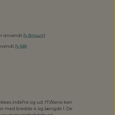
 er anvendt
fv Brown
)
 anvendt
fv 68)
rikkes indefra og ud. Målene kan
ater med bredde 4 og længde 1. De