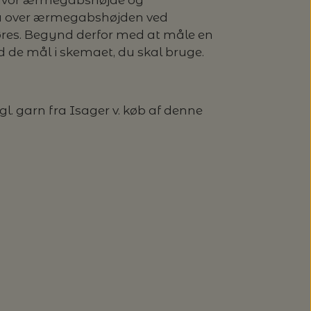
, hvor ærmegabshøjde og
å over ærmegabshøjden ved
res. Begynd derfor med at måle en
ind de mål i skemaet, du skal bruge.
l. garn fra Isager v. køb af denne