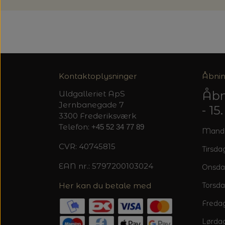
Kontaktoplysninger
Åbnin
Åbn
Uldgalleriet ApS
Jernbanegade 7
- 1
3300 Frederiksværk
Telefon:
+45 52 34 77 89
Mandag
CVR: 40745815
Tirsdag
EAN nr.: 5797200103024
Onsda
Her kan du betale med
Torsda
Fredag
Lørdag