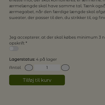
eneste mål, der skal kombineres, er ærmerne
ærmelængde skal have samme tal. Tænk ogs
ærmegabet, når den færdige længde skal afgø
sweater, der passer til den, du strikker til, og f
Jeg accepterer, at der skal købes minimum 3 ng
opskrift *
Lagerstatus:
4 på lager
Antal
Tilføj til kurv