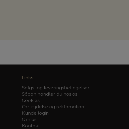
Links
Salgs- og leveringsbetingelser
Sådan handler du hos os
Cookies
Fortrydelse og reklamation
Kunde login
Om os
Kontakt