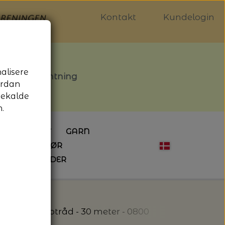
Kontakt
Kundelogin
nalisere
stille afhentning
ordan
gekalde
.
LDGALLERIET
GARN
OG SYTILBEHØR
ÅBNINGSTIDER
HÆKLING
MAGASINER
EBØGER
HÆKLENÅLE
LAINE MAGAZINE
 - UDE OG INDE
ESKO
NG
BØGER OM HÆKLING
ermann Knaptråd - 30 meter - 0800