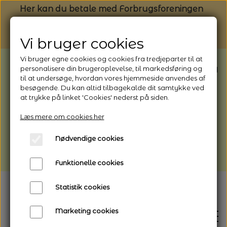
Her kan du betale med Forbrugsforeningen
Vi bruger cookies
Vi bruger egne cookies og cookies fra tredjeparter til at
BEMÆRK: Butikken har ferielukket* fra
personalisere din brugeroplevelse, til markedsføring og
til at undersøge, hvordan vores hjemmeside anvendes af
1/8 - 9/8 - 2026
besøgende. Du kan altid tilbagekalde dit samtykke ved
*Webshoppen er åben og sender hele
at trykke på linket 'Cookies' nederst på siden.
perioden - her kan du også bestille
Læs mere om cookies her
afhentning
Nødvendige cookies
Vi gør opmærksom på, at der kan være lidt
længere leveringstid
Funktionelle cookies
Statistik cookies
Marketing cookies