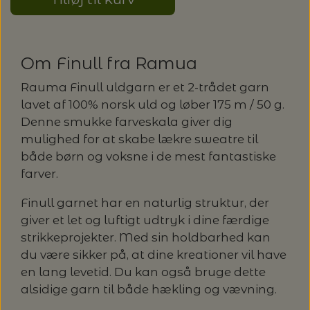
LENE HOLME SAMSØE - LEKNIT
MASKESTOPPERE
PASCUALI: NEPAL - SPAR 20%
LANG YARNS
Om Finull fra Ramua
MY FAVOURITE THINGS KNITWEAR
MASKEWIRES
PASCULI: SUAVE - SPAR 20%
MONDIAL
Rauma Finull uldgarn er et 2-trådet garn
lavet af 100% norsk uld og løber 175 m / 50 g.
ODD ROW
MÅLEBÅND / PINDEMÅLERE
POMP STITCH - BRODERI - SPAR 30-35%
PASCUALI
Denne smukke farveskala giver dig
PÅ ALLE KITS
mulighed for at skabe lækre sweatre til
OTHER LOOPS
OPSKRIFTHOLDER FRA KNITPRO -
både børn og voksne i de mest fantastiske
RAUMA GARN
MAGMA
farver.
SPAR 40% - GLERUPS STØVLER BØRN (STR.
PETITEKNIT
19 - 23)
PERMIN
Finull garnet har en naturlig struktur, der
SAKSE
giver et let og luftigt udtryk i dine færdige
RAUMA
PERMIN: SPAR 30% PÅ ALLE
strikkeprojekter. Med sin holdbarhed kan
SOMMERGARN
STRIKKE- OG SYNÅLE
JULEBRODERIER
du være sikker på, at dine kreationer vil have
SUSIE HAUMANN
en lang levetid. Du kan også bruge dette
alsidige garn til både hækling og vævning.
BALDYRE: UDVALGTE BRODERIER - SPAR
SYTRÅD