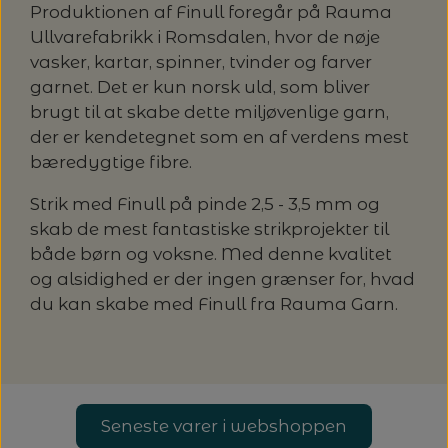
20%
Produktionen af Finull foregår på Rauma
TRYKLÅSE
Ullvarefabrikk i Romsdalen, hvor de nøje
vasker, kartar, spinner, tvinder og farver
garnet. Det er kun norsk uld, som bliver
brugt til at skabe dette miljøvenlige garn,
der er kendetegnet som en af verdens mest
bæredygtige fibre.
Strik med Finull på pinde 2,5 - 3,5 mm og
skab de mest fantastiske strikprojekter til
både børn og voksne. Med denne kvalitet
og alsidighed er der ingen grænser for, hvad
du kan skabe med Finull fra Rauma Garn.
Seneste varer i webshoppen