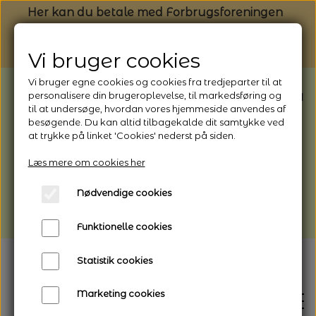
Her kan du betale med Forbrugsforeningen
Vi bruger cookies
Vi bruger egne cookies og cookies fra tredjeparter til at
BEMÆRK: Butikken har ferielukket* fra
personalisere din brugeroplevelse, til markedsføring og
til at undersøge, hvordan vores hjemmeside anvendes af
1/8 - 9/8 - 2026
besøgende. Du kan altid tilbagekalde dit samtykke ved
*Webshoppen er åben og sender hele
at trykke på linket 'Cookies' nederst på siden.
perioden - her kan du også bestille
Læs mere om cookies her
afhentning
Nødvendige cookies
Vi gør opmærksom på, at der kan være lidt
længere leveringstid
Funktionelle cookies
Statistik cookies
Marketing cookies