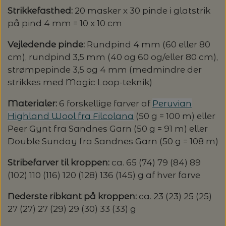
Strikkefasthed:
20 masker x 30 pinde i glatstrik
på pind 4 mm = 10 x 10 cm
Vejledende pinde:
Rundpind 4 mm (60 eller 80
cm), rundpind 3,5 mm (40 og 60 og/eller 80 cm),
strømpepinde 3,5 og 4 mm (medmindre der
strikkes med Magic Loop-teknik)
Materialer:
6 forskellige farver af
Peruvian
Highland Wool fra Filcolana
(50 g = 100 m) eller
Peer Gynt fra Sandnes Garn (50 g = 91 m) eller
Double Sunday fra Sandnes Garn (50 g = 108 m)
Stribefarver til kroppen:
ca. 65 (74) 79 (84) 89
(102) 110 (116) 120 (128) 136 (145) g af hver farve
Nederste ribkant på kroppen:
ca. 23 (23) 25 (25)
27 (27) 27 (29) 29 (30) 33 (33) g