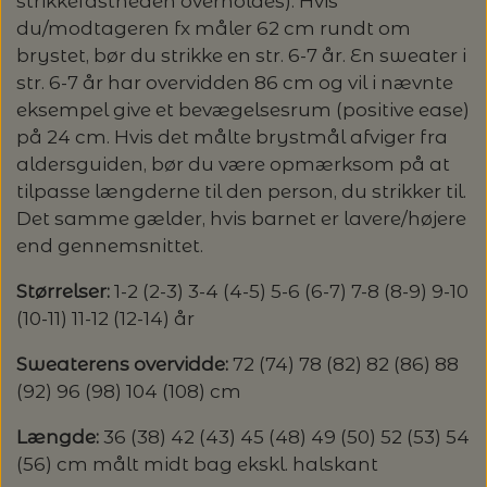
20%
strikkefastheden overholdes). Hvis
du/modtageren fx måler 62 cm rundt om
TRYKLÅSE
brystet, bør du strikke en str. 6-7 år. En sweater i
str. 6-7 år har overvidden 86 cm og vil i nævnte
eksempel give et bevægelsesrum (positive ease)
på 24 cm. Hvis det målte brystmål afviger fra
aldersguiden, bør du være opmærksom på at
tilpasse længderne til den person, du strikker til.
Det samme gælder, hvis barnet er lavere/højere
end gennemsnittet.
Størrelser:
1-2 (2-3) 3-4 (4-5) 5-6 (6-7) 7-8 (8-9) 9-10
(10-11) 11-12 (12-14) år
Sweaterens overvidde:
72 (74) 78 (82) 82 (86) 88
(92) 96 (98) 104 (108) cm
Længde:
36 (38) 42 (43) 45 (48) 49 (50) 52 (53) 54
(56) cm målt midt bag ekskl. halskant