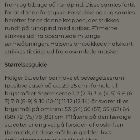
frem og tilbage på rundpind. Disse samles fortil
LENE HOLME SAMSØE - LEKNIT
for at danne forstykke. Forstykke og ryg samles
MASKESTOPPERE
PASCUALI: NEPAL - SPAR 20%
LANG YARNS
herefter for at danne kroppen, der strikkes
rundt på rundpind med striber. Ærmerne
MY FAVOURITE THINGS KNITWEAR
MASKEWIRES
PASCULI: SUAVE - SPAR 20%
MONDIAL
strikkes ud fra opsamlede m langs
ærmeåbningen. Halsens ombukkede halskant
ODD ROW
MÅLEBÅND / PINDEMÅLERE
strikkes til sidst ud fra opsamlede masker.
POMP STITCH - BRODERI - SPAR 30-35%
PASCUALI
PÅ ALLE KITS
Størrelsesguide
OTHER LOOPS
OPSKRIFTHOLDER FRA KNITPRO -
RAUMA GARN
MAGMA
Holger Sweater bør have et bevægelsesrum
SPAR 40% - GLERUPS STØVLER BØRN (STR.
PETITEKNIT
(positive ease) på ca. 20-25 cm i forhold til
19 - 23)
PERMIN
brystmålet. Størrelserne 1-2 (2-3) 3-4 (4-5) 5-6 (6-
SAKSE
7) 7-8 (8-9) 9-10 (10-11) 11-12 (12-14) år svarer til et
RAUMA
PERMIN: SPAR 30% PÅ ALLE
SOMMERGARN
brystmål på omtrent 53 (54) 56 (57) 59 (62) 64
STRIKKE- OG SYNÅLE
JULEBRODERIER
(68) 72 (75) 78 (82) cm. Målene på den færdige
SUSIE HAUMANN
sweater er angivet på forsiden af opskriften
BALDYRE: UDVALGTE BRODERIER - SPAR
SYTRÅD
(bemærk, at disse mål kun gælder, hvis