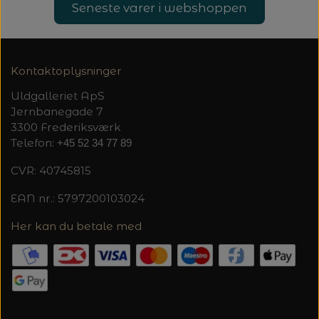
Seneste varer i webshoppen
Kontaktoplysninger
Uldgalleriet ApS
Jernbanegade 7
3300 Frederiksværk
Telefon:
+45 52 34 77 89
CVR: 40745815
EAN nr.: 5797200103024
Her kan du betale med