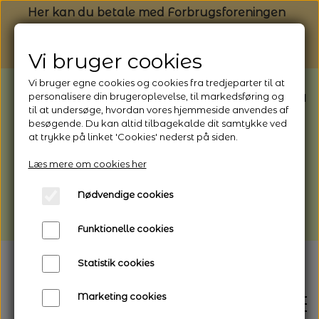
Her kan du betale med Forbrugsforeningen
Vi bruger cookies
Vi bruger egne cookies og cookies fra tredjeparter til at
BEMÆRK: Butikken har ferielukket* fra
personalisere din brugeroplevelse, til markedsføring og
til at undersøge, hvordan vores hjemmeside anvendes af
1/8 - 9/8 - 2026
besøgende. Du kan altid tilbagekalde dit samtykke ved
*Webshoppen er åben og sender hele
at trykke på linket 'Cookies' nederst på siden.
perioden - her kan du også bestille
Læs mere om cookies her
afhentning
Nødvendige cookies
Vi gør opmærksom på, at der kan være lidt
længere leveringstid
Funktionelle cookies
Statistik cookies
Marketing cookies