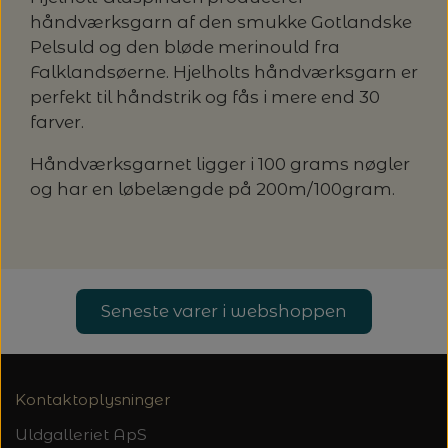
håndværksgarn af den smukke Gotlandske
LENE HOLME SAMSØE - LEKNIT
MASKESTOPPERE
Pelsuld og den bløde merinould fra
PASCUALI: NEPAL - SPAR 20%
LANG YARNS
Falklandsøerne. Hjelholts håndværksgarn er
MY FAVOURITE THINGS KNITWEAR
perfekt til håndstrik og fås i mere end 30
MASKEWIRES
PASCULI: SUAVE - SPAR 20%
MONDIAL
farver.
ODD ROW
MÅLEBÅND / PINDEMÅLERE
Håndværksgarnet ligger i 100 grams nøgler
POMP STITCH - BRODERI - SPAR 30-35%
PASCUALI
og har en løbelængde på 200m/100gram.
PÅ ALLE KITS
OTHER LOOPS
OPSKRIFTHOLDER FRA KNITPRO -
RAUMA GARN
MAGMA
SPAR 40% - GLERUPS STØVLER BØRN (STR.
PETITEKNIT
19 - 23)
PERMIN
SAKSE
Seneste varer i webshoppen
RAUMA
PERMIN: SPAR 30% PÅ ALLE
SOMMERGARN
STRIKKE- OG SYNÅLE
JULEBRODERIER
SUSIE HAUMANN
Kontaktoplysninger
BALDYRE: UDVALGTE BRODERIER - SPAR
SYTRÅD
Uldgalleriet ApS