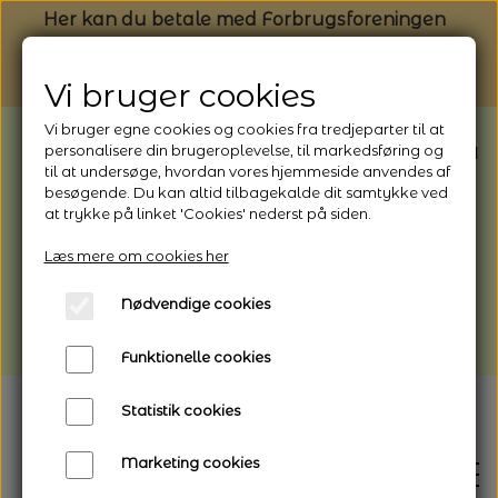
Her kan du betale med Forbrugsforeningen
Vi bruger cookies
Vi bruger egne cookies og cookies fra tredjeparter til at
BEMÆRK: Butikken har ferielukket* fra
personalisere din brugeroplevelse, til markedsføring og
til at undersøge, hvordan vores hjemmeside anvendes af
1/8 - 9/8 - 2026
besøgende. Du kan altid tilbagekalde dit samtykke ved
*Webshoppen er åben og sender hele
at trykke på linket 'Cookies' nederst på siden.
perioden - her kan du også bestille
Læs mere om cookies her
afhentning
Nødvendige cookies
Vi gør opmærksom på, at der kan være lidt
længere leveringstid
Funktionelle cookies
Statistik cookies
Marketing cookies