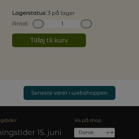
Lagerstatus:
3 på lager
G MILJØVENLIGE VASKEMIDLER
Antal
Tilføj til kurv
P
Seneste varer i webshoppen
gstider:
Vis på shop
ingstider 15. juni