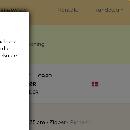
Kontakt
Kundelogin
nalisere
stille afhentning
ordan
gekalde
.
LDGALLERIET
GARN
OG SYTILBEHØR
ÅBNINGSTIDER
HÆKLING
MAGASINER
EBØGER
HÆKLENÅLE
LAINE MAGAZINE
 - UDE OG INDE
ESKO
NG
BØGER OM HÆKLING
Havskum - 35 cm - Zipper - PetiteKnit