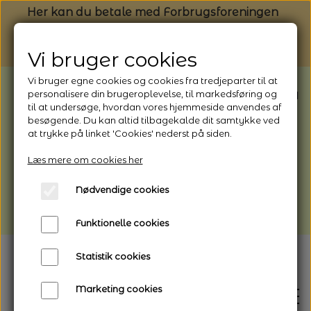
Her kan du betale med Forbrugsforeningen
Vi bruger cookies
Vi bruger egne cookies og cookies fra tredjeparter til at
BEMÆRK: Butikken har ferielukket* fra
personalisere din brugeroplevelse, til markedsføring og
til at undersøge, hvordan vores hjemmeside anvendes af
1/8 - 9/8 - 2026
besøgende. Du kan altid tilbagekalde dit samtykke ved
*Webshoppen er åben og sender hele
at trykke på linket 'Cookies' nederst på siden.
perioden - her kan du også bestille
Læs mere om cookies her
afhentning
Nødvendige cookies
Vi gør opmærksom på, at der kan være lidt
længere leveringstid
Funktionelle cookies
Statistik cookies
Marketing cookies