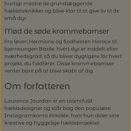
hurtigt mestre de grundlæggende
LENE HOLME SAMSØE - LEKNIT
hækleteknikker og blive klar til at give liv til de
MASKESTOPPERE
PASCUALI: NEPAL - SPAR 20%
LANG YARNS
små dyr.
MY FAVOURITE THINGS KNITWEAR
Mød de søde krammebamser
MASKEWIRES
PASCULI: SUAVE - SPAR 20%
MONDIAL
Fra løven Hermione og flodhesten Horace til
ODD ROW
MÅLEBÅND / PINDEMÅLERE
bjørneungen Basile, hvert dyr er inddelt efter
POMP STITCH - BRODERI - SPAR 30-35%
PASCUALI
sværhedsgrad, så du bliver dygtigere for hvert
PÅ ALLE KITS
OTHER LOOPS
projekt, du fuldfører. Disse krammebamser
OPSKRIFTHOLDER FRA KNITPRO -
RAUMA GARN
venter bare på at blive skabt af dig.
MAGMA
SPAR 40% - GLERUPS STØVLER BØRN (STR.
PETITEKNIT
19 - 23)
Om forfatteren
PERMIN
SAKSE
RAUMA
PERMIN: SPAR 30% PÅ ALLE
Laurence Jourdan er en talentfuld
SOMMERGARN
STRIKKE- OG SYNÅLE
JULEBRODERIER
hækledesigner og står bag den populære
SUSIE HAUMANN
Instagramkonto Arkidée, hvor hun deler sine
kreative og hyggelige hækleprojekter.
BALDYRE: UDVALGTE BRODERIER - SPAR
SYTRÅD