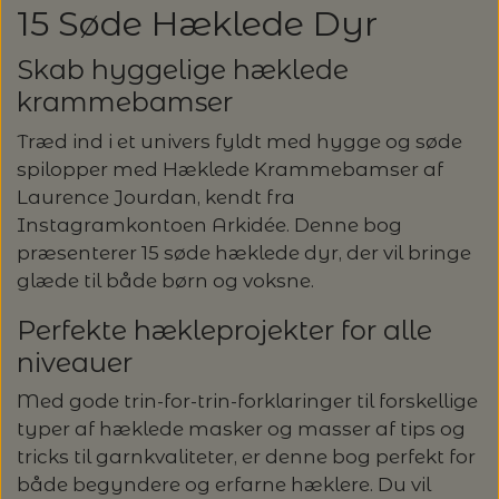
GLERUPS HJEMMESKO
15 Søde Hæklede Dyr
FILCOLANA
HELE SÆT
KNITPRO - UDSKIFTELIGE RUNDP. &
GLERUP YATZY - SINGLE SÆT M.
ULDSÆBE
POMP STICH
HJELHOLT
OM OS
LANG YARNS: CARPE DIEM - SPAR 20%
TERNINGER
WIRES
Skab hyggelige hæklede
HAFLINGER SKO - UDE OG INDE
GLERUPS SKO
HANNE LARSEN STRIK
HERREMODELLER
SONETT – ØKOLOGISK SÆBE OG
ADDI-TO-GO
krammebamser
VERVACO - PÅTEGNET BRODERI
ISAGER
LANG YARNS: VAYA - SPAR 20%
KONTAKT
GLERUP YATZY - DOUBLE SÆT M.
MILJØVENLIGE VASKEMIDLER
STRØMPEPINDE
Træd ind i et univers fyldt med hygge og søde
SILKEBORG ULDSPINDERI
VOKSEN HJEMMESKO
GLERUPS TØFFEL
TERNINGER
HANNE RIMMEN DESIGN
T-SHIRTS OG TOP
COCOKNITS
PERMIN - BRODERI
ISTEX - LOPI
spilopper med Hæklede Krammebamser af
STRIKKEBØGER PÅ TILBUD
UDSKIFTELIGE RUNDPINDESÆT
EUCALAN
ÅBNINGSTIDER
Laurence Jourdan, kendt fra
GLERUPS STØVLE
MUUD LIVING
PLAIDER
TILBEHØR
HJELHOLT
BLOCKERSÆT/BLOKKESÆT
Instagramkontoen Arkidée. Denne bog
SAKSE
ITO GARN
LANG YARNS: SPAR 20% - DESIRE
HJELHOLTS ULDVASK
ADDI-CRASY-TRIO
præsenterer 15 søde hæklede dyr, der vil bringe
OMNIOUTIL - JAPANSKE SPANDE -
GLERUPS BØRN OG BABY
TASKER - MUUD LIVING
TØRKLÆDER/SJALER/PONCHOER
ISAGER
glæde til både børn og voksne.
ELASTIKKER
STRIKKENÅLE, SYNÅLE OG PUNCHNÅLE
KAREN KLARBÆK
HACHIMAN
LANG YARNS: CASHMERE CLASSIC - SPAR
ISAGER - ULDSÆBE/WOOLSOAP
Perfekte hækleprojekter for alle
30%
TILBEHØR - MUUD LIVING
GLERUPS FILTSÅLER
ISTEX
GARNVINDER / KRYDSNØGLEAPPARAT
niveauer
SYTRÅD
KATIA CONCEPT
RAUMA: PETUNIA PIMA BOMULDSGARN
Med gode trin-for-trin-forklaringer til forskellige
JOJO KNITWEAR - GARNKITS
GARNVINSLER
- SPAR 20%
KIT COUTURE - GARN
typer af hæklede masker og masser af tips og
tricks til garnkvaliteter, er denne bog perfekt for
KIT COUTURE
MASKEMARKØRER
både begyndere og erfarne hæklere. Du vil
PACUALI: SAYAMA - SPAR 15%
KNITTING FOR OLIVE