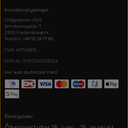
Kontaktoplysninger
Uldgalleriet ApS
Jernbanegade 7
3300 Frederiksværk
Telefon:
+45 52 34 77 89
CVR: 40745815
EAN nr.: 5797200103024
Her kan du betale med
Åbningstider:
Åbningstider 15. juni - 15. august