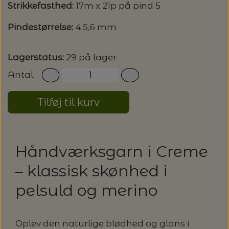
Strikkefasthed:
17m x 21p på pind 5
LENE HOLME SAMSØE - LEKNIT
MASKESTOPPERE
Pindestørrelse:
4,5,6 mm
PASCUALI: NEPAL - SPAR 20%
LANG YARNS
MY FAVOURITE THINGS KNITWEAR
MASKEWIRES
Lagerstatus:
29 på lager
PASCULI: SUAVE - SPAR 20%
MONDIAL
Antal
ODD ROW
MÅLEBÅND / PINDEMÅLERE
POMP STITCH - BRODERI - SPAR 30-35%
PASCUALI
PÅ ALLE KITS
Tilføj til kurv
OTHER LOOPS
OPSKRIFTHOLDER FRA KNITPRO -
RAUMA GARN
MAGMA
SPAR 40% - GLERUPS STØVLER BØRN (STR.
PETITEKNIT
19 - 23)
Håndværksgarn i Creme
PERMIN
SAKSE
– klassisk skønhed i
RAUMA
PERMIN: SPAR 30% PÅ ALLE
SOMMERGARN
pelsuld og merino
STRIKKE- OG SYNÅLE
JULEBRODERIER
SUSIE HAUMANN
BALDYRE: UDVALGTE BRODERIER - SPAR
SYTRÅD
Oplev den naturlige blødhed og glans i