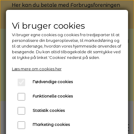
Her kan du betale med Forbrugsforeningen
Vi bruger cookies
Vi bruger egne cookies og cookies fra tredjeparter til at
BEMÆRK: Butikken har ferielukket* fra
personalisere din brugeroplevelse, til markedsføring og
til at undersøge, hvordan vores hjemmeside anvendes af
1/8 - 9/8 - 2026
besøgende. Du kan altid tilbagekalde dit samtykke ved
*Webshoppen er åben og sender hele
at trykke på linket 'Cookies' nederst på siden.
perioden - her kan du også bestille
Læs mere om cookies her
afhentning
Nødvendige cookies
Vi gør opmærksom på, at der kan være lidt
længere leveringstid
Funktionelle cookies
Statistik cookies
Marketing cookies