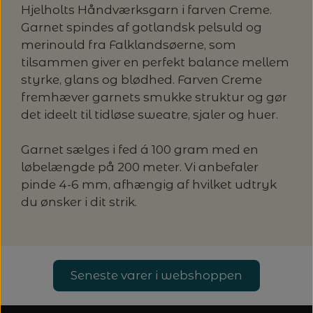
20%
Hjelholts Håndværksgarn i farven Creme.
TRYKLÅSE
Garnet spindes af gotlandsk pelsuld og
merinould fra Falklandsøerne, som
tilsammen giver en perfekt balance mellem
styrke, glans og blødhed. Farven Creme
fremhæver garnets smukke struktur og gør
det ideelt til tidløse sweatre, sjaler og huer.
Garnet sælges i fed á 100 gram med en
løbelængde på 200 meter. Vi anbefaler
pinde 4-6 mm, afhængig af hvilket udtryk
du ønsker i dit strik.
Seneste varer i webshoppen