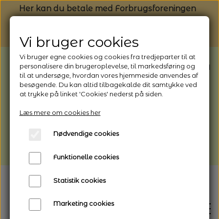
Her kan du betale med Forbrugsforeningen
Vi bruger cookies
Vi bruger egne cookies og cookies fra tredjeparter til at
BEMÆRK: Butikken har ferielukket* fra
personalisere din brugeroplevelse, til markedsføring og
til at undersøge, hvordan vores hjemmeside anvendes af
1/8 - 9/8 - 2026
besøgende. Du kan altid tilbagekalde dit samtykke ved
*Webshoppen er åben og sender hele
at trykke på linket 'Cookies' nederst på siden.
perioden - her kan du også bestille
Læs mere om cookies her
afhentning
Nødvendige cookies
Vi gør opmærksom på, at der kan være lidt
længere leveringstid
Funktionelle cookies
Statistik cookies
Marketing cookies