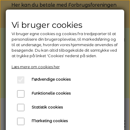
Her kan du betale med Forbrugsforeningen
Vi bruger cookies
Vi bruger egne cookies og cookies fra tredjeparter til at
BEMÆRK: Butikken har ferielukket* fra
personalisere din brugeroplevelse, til markedsføring og
til at undersøge, hvordan vores hjemmeside anvendes af
1/8 - 9/8 - 2026
besøgende. Du kan altid tilbagekalde dit samtykke ved
*Webshoppen er åben og sender hele
at trykke på linket 'Cookies' nederst på siden.
perioden - her kan du også bestille
Læs mere om cookies her
afhentning
Nødvendige cookies
Vi gør opmærksom på, at der kan være lidt
længere leveringstid
Funktionelle cookies
Statistik cookies
Marketing cookies