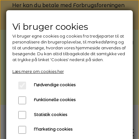
Her kan du betale med Forbrugsforeningen
Vi bruger cookies
Vi bruger egne cookies og cookies fra tredjeparter til at
BEMÆRK: Butikken har ferielukket* fra
personalisere din brugeroplevelse, til markedsføring og
til at undersøge, hvordan vores hjemmeside anvendes af
1/8 - 9/8 - 2026
besøgende. Du kan altid tilbagekalde dit samtykke ved
*Webshoppen er åben og sender hele
at trykke på linket 'Cookies' nederst på siden.
perioden - her kan du også bestille
Læs mere om cookies her
afhentning
Nødvendige cookies
Vi gør opmærksom på, at der kan være lidt
længere leveringstid
Funktionelle cookies
Statistik cookies
Marketing cookies