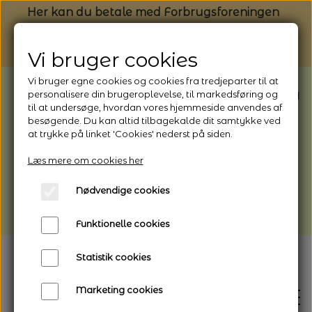
Her kan du betale med Forbrugsforeningen
Vi bruger cookies
Vi bruger egne cookies og cookies fra tredjeparter til at
BEMÆRK: Butikken har ferielukket* fra
personalisere din brugeroplevelse, til markedsføring og
til at undersøge, hvordan vores hjemmeside anvendes af
1/8 - 9/8 - 2026
besøgende. Du kan altid tilbagekalde dit samtykke ved
*Webshoppen er åben og sender hele
at trykke på linket 'Cookies' nederst på siden.
perioden - her kan du også bestille
Læs mere om cookies her
afhentning
Nødvendige cookies
Vi gør opmærksom på, at der kan være lidt
længere leveringstid
Funktionelle cookies
Statistik cookies
Marketing cookies