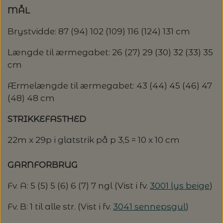
MÅL
LENE HOLME SAMSØE - LEKNIT
MASKESTOPPERE
PASCUALI: NEPAL - SPAR 20%
LANG YARNS
Brystvidde: 87 (94) 102 (109) 116 (124) 131 cm
MY FAVOURITE THINGS KNITWEAR
MASKEWIRES
Længde til ærmegabet: 26 (27) 29 (30) 32 (33) 35
PASCULI: SUAVE - SPAR 20%
MONDIAL
cm
ODD ROW
MÅLEBÅND / PINDEMÅLERE
POMP STITCH - BRODERI - SPAR 30-35%
Ærmelængde til ærmegabet: 43 (44) 45 (46) 47
PASCUALI
PÅ ALLE KITS
(48) 48 cm
OTHER LOOPS
OPSKRIFTHOLDER FRA KNITPRO -
RAUMA GARN
STRIKKEFASTHED
MAGMA
SPAR 40% - GLERUPS STØVLER BØRN (STR.
PETITEKNIT
19 - 23)
22m x 29p i glatstrik på p 3,5 = 10 x 10 cm
PERMIN
SAKSE
GARNFORBRUG
RAUMA
PERMIN: SPAR 30% PÅ ALLE
SOMMERGARN
STRIKKE- OG SYNÅLE
JULEBRODERIER
Fv. A: 5 (5) 5 (6) 6 (7) 7 ngl (Vist i fv.
3001 lys beige
)
SUSIE HAUMANN
Fv. B: 1 til alle str. (Vist i fv.
3041 sennepsgul
)
BALDYRE: UDVALGTE BRODERIER - SPAR
SYTRÅD