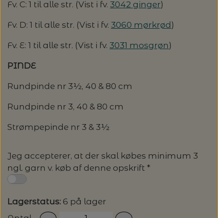
20%
Fv. C: 1 til alle str. (Vist i fv.
3042 ginger
)
TRYKLÅSE
Fv. D: 1 til alle str. (Vist i fv.
3060 mørkrød
)
Fv. E: 1 til alle str. (Vist i fv.
3031 mosgrøn
)
PINDE
Rundpinde nr 3½, 40 & 80 cm
Rundpinde nr 3, 40 & 80 cm
Strømpepinde nr 3 & 3½
Jeg accepterer, at der skal købes minimum 3
ngl. garn v. køb af denne opskrift *
Lagerstatus:
6 på lager