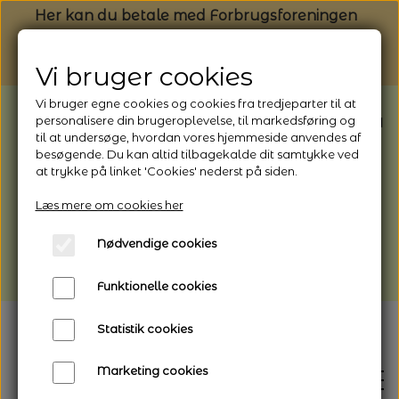
Her kan du betale med Forbrugsforeningen
Vi bruger cookies
Vi bruger egne cookies og cookies fra tredjeparter til at
BEMÆRK: Butikken har ferielukket* fra
personalisere din brugeroplevelse, til markedsføring og
til at undersøge, hvordan vores hjemmeside anvendes af
1/8 - 9/8 - 2026
besøgende. Du kan altid tilbagekalde dit samtykke ved
*Webshoppen er åben og sender hele
at trykke på linket 'Cookies' nederst på siden.
perioden - her kan du også bestille
Læs mere om cookies her
afhentning
Nødvendige cookies
Vi gør opmærksom på, at der kan være lidt
længere leveringstid
Funktionelle cookies
Statistik cookies
Marketing cookies