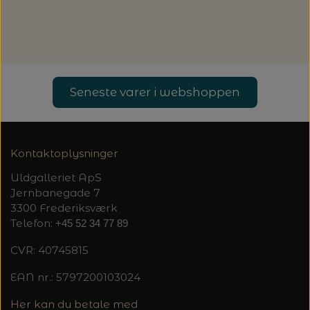
20%
TRYKLÅSE
Seneste varer i webshoppen
Kontaktoplysninger
Uldgalleriet ApS
Jernbanegade 7
3300 Frederiksværk
Telefon:
+45 52 34 77 89
CVR: 40745815
EAN nr.: 5797200103024
Her kan du betale med