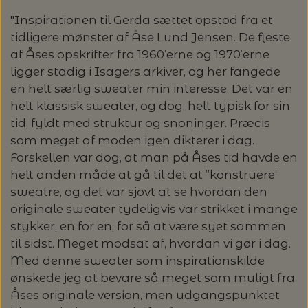
"Inspirationen til Gerda sættet opstod fra et
LENE HOLME SAMSØE - LEKNIT
MASKESTOPPERE
PASCUALI: NEPAL - SPAR 20%
tidligere mønster af Åse Lund Jensen. De fleste
LANG YARNS
af Åses opskrifter fra 1960’erne og 1970’erne
MY FAVOURITE THINGS KNITWEAR
MASKEWIRES
ligger stadig i Isagers arkiver, og her fangede
PASCULI: SUAVE - SPAR 20%
MONDIAL
en helt særlig sweater min interesse. Det var en
helt klassisk sweater, og dog, helt typisk for sin
ODD ROW
MÅLEBÅND / PINDEMÅLERE
POMP STITCH - BRODERI - SPAR 30-35%
PASCUALI
tid, fyldt med struktur og snoninger. Præcis
PÅ ALLE KITS
som meget af moden igen dikterer i dag.
OTHER LOOPS
OPSKRIFTHOLDER FRA KNITPRO -
Forskellen var dog, at man på Åses tid havde en
RAUMA GARN
MAGMA
helt anden måde at gå til det at ”konstruere”
SPAR 40% - GLERUPS STØVLER BØRN (STR.
PETITEKNIT
sweatre, og det var sjovt at se hvordan den
19 - 23)
PERMIN
originale sweater tydeligvis var strikket i mange
SAKSE
stykker, en for en, for så at være syet sammen
RAUMA
PERMIN: SPAR 30% PÅ ALLE
SOMMERGARN
til sidst. Meget modsat af, hvordan vi gør i dag.
STRIKKE- OG SYNÅLE
JULEBRODERIER
Med denne sweater som inspirationskilde
SUSIE HAUMANN
ønskede jeg at bevare så meget som muligt fra
BALDYRE: UDVALGTE BRODERIER - SPAR
SYTRÅD
Åses originale version, men udgangspunktet