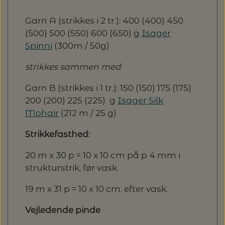
Garn A (strikkes i 2 tr.): 400 (400) 450
(500) 500 (550) 600 (650) g
Isager
Spinni
(300m / 50g)
strikkes sammen med
Garn B (strikkes i 1 tr.): 150 (150) 175 (175)
200 (200) 225 (225) g
Isager Silk
Mohair
(212 m / 25 g)
Strikkefasthed:
20 m x 30 p = 10 x 10 cm på p 4 mm i
strukturstrik, før vask.
19 m x 31 p = 10 x 10 cm, efter vask.
Vejledende pinde