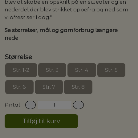
20%
blev at skabe en opskrift på en sweater og en
nederdel der blev strikket oppefra og ned som
TRYKLÅSE
vi oftest ser i dag."
Se størrelser, mål og garnforbrug længere
nede
Størrelse
Str. 1-2
Str. 3
Str. 4
Str. 5
Str. 6
Str. 7
Str. 8
Antal
Tilføj til kurv