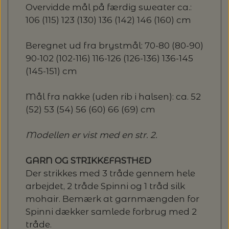
Overvidde mål på færdig sweater ca.:
106 (115) 123 (130) 136 (142) 146 (160) cm
Beregnet ud fra brystmål: 70-80 (80-90)
90-102 (102-116) 116-126 (126-136) 136-145
(145-151) cm
Mål fra nakke (uden rib i halsen): ca. 52
(52) 53 (54) 56 (60) 66 (69) cm
Modellen er vist med en str. 2.
GARN OG STRIKKEFASTHED
Der strikkes med 3 tråde gennem hele
arbejdet, 2 tråde Spinni og 1 tråd silk
mohair. Bemærk at garnmængden for
Spinni dækker samlede forbrug med 2
tråde.