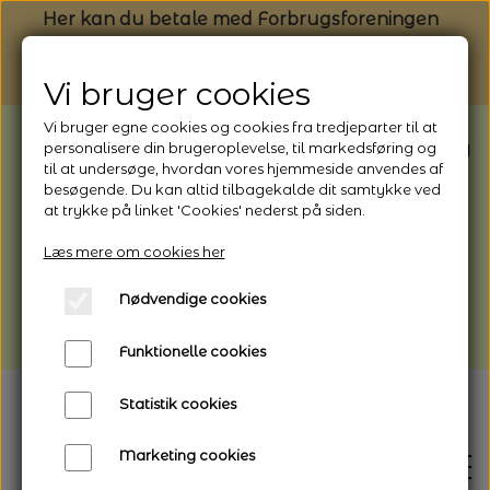
Her kan du betale med Forbrugsforeningen
Vi bruger cookies
Vi bruger egne cookies og cookies fra tredjeparter til at
BEMÆRK: Butikken har ferielukket* fra
personalisere din brugeroplevelse, til markedsføring og
til at undersøge, hvordan vores hjemmeside anvendes af
1/8 - 9/8 - 2026
besøgende. Du kan altid tilbagekalde dit samtykke ved
*Webshoppen er åben og sender hele
at trykke på linket 'Cookies' nederst på siden.
perioden - her kan du også bestille
Læs mere om cookies her
afhentning
Nødvendige cookies
Vi gør opmærksom på, at der kan være lidt
længere leveringstid
Funktionelle cookies
Statistik cookies
Marketing cookies