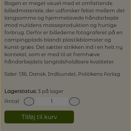
20%
Bogen er meget visuel med et omfattende
TRYKLÅSE
billedmateriale, der udforsker feltet mellem det
langsomme og hjemmelavede håndarbejde
imod nutidens masseproduktion og hurtige
forbrug. Derfor er billederne fotograferet på en
campingplads blandt plastikblomster og
kunst-græs. Det sætter strikken ind i en helt ny
kontekst, som er med til at fremhæve
håndarbejdets langtidsholdbare kvaliteter.
Sider: 136, Dansk, Indbundet, Politikens Forlag
Lagerstatus:
3 på lager
Antal
Tilføj til kurv