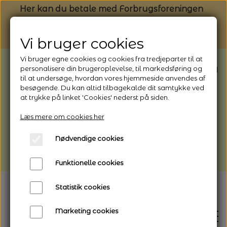
Her kan du betale med Forbrugsforeningen
Vi bruger cookies
Vi bruger egne cookies og cookies fra tredjeparter til at
BEMÆRK: Butikken har ferielukket* fra
personalisere din brugeroplevelse, til markedsføring og
til at undersøge, hvordan vores hjemmeside anvendes af
1/8 - 9/8 - 2026
besøgende. Du kan altid tilbagekalde dit samtykke ved
*Webshoppen er åben og sender hele
at trykke på linket 'Cookies' nederst på siden.
perioden - her kan du også bestille
Læs mere om cookies her
afhentning
Nødvendige cookies
Vi gør opmærksom på, at der kan være lidt
længere leveringstid
Funktionelle cookies
Statistik cookies
Marketing cookies