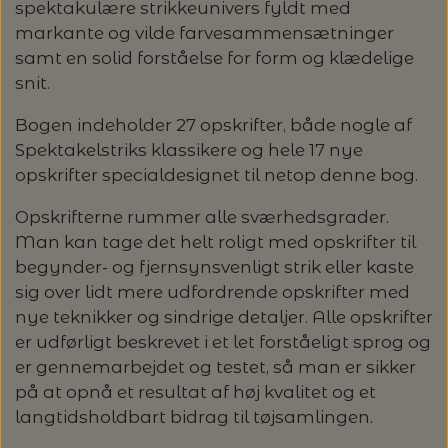
spektakulære strikkeunivers fyldt med
markante og vilde farvesammensætninger
LENE HOLME SAMSØE - LEKNIT
MASKESTOPPERE
PASCUALI: NEPAL - SPAR 20%
LANG YARNS
samt en solid forståelse for form og klædelige
snit.
MY FAVOURITE THINGS KNITWEAR
MASKEWIRES
PASCULI: SUAVE - SPAR 20%
MONDIAL
Bogen indeholder 27 opskrifter, både nogle af
Spektakelstriks klassikere og hele 17 nye
ODD ROW
MÅLEBÅND / PINDEMÅLERE
POMP STITCH - BRODERI - SPAR 30-35%
PASCUALI
opskrifter specialdesignet til netop denne bog.
PÅ ALLE KITS
OTHER LOOPS
Opskrifterne rummer alle sværhedsgrader.
OPSKRIFTHOLDER FRA KNITPRO -
RAUMA GARN
Man kan tage det helt roligt med opskrifter til
MAGMA
SPAR 40% - GLERUPS STØVLER BØRN (STR.
begynder- og fjernsynsvenligt strik eller kaste
PETITEKNIT
19 - 23)
PERMIN
sig over lidt mere udfordrende opskrifter med
SAKSE
nye teknikker og sindrige detaljer. Alle opskrifter
RAUMA
PERMIN: SPAR 30% PÅ ALLE
er udførligt beskrevet i et let forståeligt sprog og
SOMMERGARN
STRIKKE- OG SYNÅLE
JULEBRODERIER
er gennemarbejdet og testet, så man er sikker
SUSIE HAUMANN
på at opnå et resultat af høj kvalitet og et
langtidsholdbart bidrag til tøjsamlingen.
BALDYRE: UDVALGTE BRODERIER - SPAR
SYTRÅD