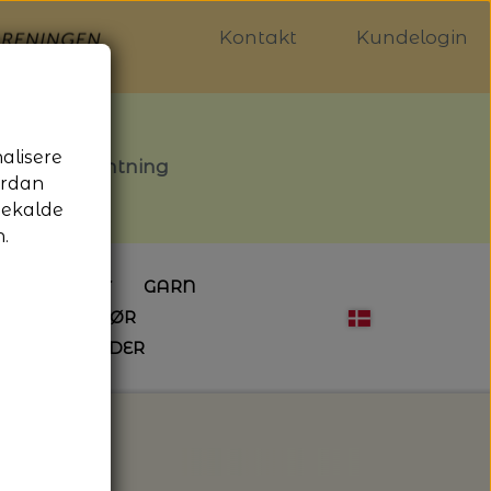
Kontakt
Kundelogin
nalisere
stille afhentning
ordan
gekalde
.
LDGALLERIET
GARN
OG SYTILBEHØR
ÅBNINGSTIDER
HÆKLING
MAGASINER
EBØGER
HÆKLENÅLE
LAINE MAGAZINE
 - UDE OG INDE
ESKO
NG
BØGER OM HÆKLING