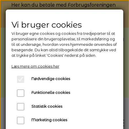
Her kan du betale med Forbrugsforeningen
Vi bruger cookies
Vi bruger egne cookies og cookies fra tredjeparter til at
BEMÆRK: Butikken har ferielukket* fra
personalisere din brugeroplevelse, til markedsføring og
til at undersøge, hvordan vores hjemmeside anvendes af
1/8 - 9/8 - 2026
besøgende. Du kan altid tilbagekalde dit samtykke ved
*Webshoppen er åben og sender hele
at trykke på linket 'Cookies' nederst på siden.
perioden - her kan du også bestille
Læs mere om cookies her
afhentning
Nødvendige cookies
Vi gør opmærksom på, at der kan være lidt
længere leveringstid
Funktionelle cookies
Statistik cookies
Marketing cookies