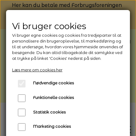
Her kan du betale med Forbrugsforeningen
Vi bruger cookies
Vi bruger egne cookies og cookies fra tredjeparter til at
BEMÆRK: Butikken har ferielukket* fra
personalisere din brugeroplevelse, til markedsføring og
til at undersøge, hvordan vores hjemmeside anvendes af
1/8 - 9/8 - 2026
besøgende. Du kan altid tilbagekalde dit samtykke ved
*Webshoppen er åben og sender hele
at trykke på linket 'Cookies' nederst på siden.
perioden - her kan du også bestille
Læs mere om cookies her
afhentning
Nødvendige cookies
Vi gør opmærksom på, at der kan være lidt
længere leveringstid
Funktionelle cookies
Statistik cookies
Marketing cookies