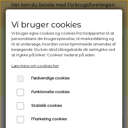
Her kan du betale med Forbrugsforeningen
Vi bruger cookies
Vi bruger egne cookies og cookies fra tredjeparter til at
BEMÆRK: Butikken har ferielukket* fra
personalisere din brugeroplevelse, til markedsføring og
til at undersøge, hvordan vores hjemmeside anvendes af
1/8 - 9/8 - 2026
besøgende. Du kan altid tilbagekalde dit samtykke ved
*Webshoppen er åben og sender hele
at trykke på linket 'Cookies' nederst på siden.
perioden - her kan du også bestille
Læs mere om cookies her
afhentning
Nødvendige cookies
Vi gør opmærksom på, at der kan være lidt
længere leveringstid
Funktionelle cookies
Statistik cookies
Marketing cookies