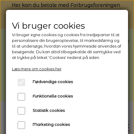
Her kan du betale med Forbrugsforeningen
Vi bruger cookies
Vi bruger egne cookies og cookies fra tredjeparter til at
BEMÆRK: Butikken har ferielukket* fra
personalisere din brugeroplevelse, til markedsføring og
til at undersøge, hvordan vores hjemmeside anvendes af
1/8 - 9/8 - 2026
besøgende. Du kan altid tilbagekalde dit samtykke ved
*Webshoppen er åben og sender hele
at trykke på linket 'Cookies' nederst på siden.
perioden - her kan du også bestille
Læs mere om cookies her
afhentning
Nødvendige cookies
Vi gør opmærksom på, at der kan være lidt
længere leveringstid
Funktionelle cookies
Statistik cookies
Marketing cookies