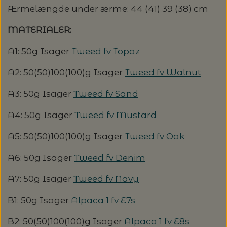
Ærmelængde under ærme: 44 (41) 39 (38) cm
LENE HOLME SAMSØE - LEKNIT
MASKESTOPPERE
PASCUALI: NEPAL - SPAR 20%
LANG YARNS
MATERIALER:
MY FAVOURITE THINGS KNITWEAR
A1: 50g Isager
Tweed fv Topaz
MASKEWIRES
PASCULI: SUAVE - SPAR 20%
MONDIAL
A2: 50(50)100(100)g Isager
Tweed fv Walnut
ODD ROW
MÅLEBÅND / PINDEMÅLERE
POMP STITCH - BRODERI - SPAR 30-35%
PASCUALI
A3: 50g Isager
Tweed fv Sand
PÅ ALLE KITS
OTHER LOOPS
OPSKRIFTHOLDER FRA KNITPRO -
A4: 50g Isager
Tweed fv Mustard
RAUMA GARN
MAGMA
SPAR 40% - GLERUPS STØVLER BØRN (STR.
A5: 50(50)100(100)g Isager
Tweed fv Oak
PETITEKNIT
19 - 23)
PERMIN
SAKSE
A6: 50g Isager
Tweed fv Denim
RAUMA
PERMIN: SPAR 30% PÅ ALLE
SOMMERGARN
A7: 50g Isager
Tweed fv Navy
STRIKKE- OG SYNÅLE
JULEBRODERIER
SUSIE HAUMANN
B1: 50g Isager
Alpaca 1 fv E7s
BALDYRE: UDVALGTE BRODERIER - SPAR
SYTRÅD
B2: 50(50)100(100)g Isager
Alpaca 1 fv E8s