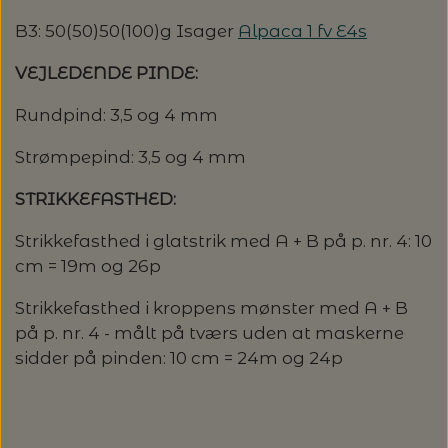
20%
B3: 50(50)50(100)g Isager
Alpaca 1 fv E4s
TRYKLÅSE
VEJLEDENDE PINDE:
Rundpind: 3,5 og 4 mm
Strømpepind: 3,5 og 4 mm
STRIKKEFASTHED:
Strikkefasthed i glatstrik med A + B på p. nr. 4: 10
cm = 19m og 26p
Strikkefasthed i kroppens mønster med A + B
på p. nr. 4 - målt på tværs uden at maskerne
sidder på pinden: 10 cm = 24m og 24p