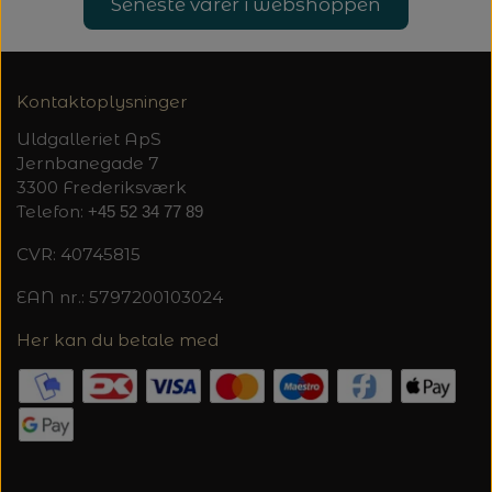
Seneste varer i webshoppen
Kontaktoplysninger
Uldgalleriet ApS
Jernbanegade 7
3300 Frederiksværk
Telefon:
+45 52 34 77 89
CVR: 40745815
EAN nr.: 5797200103024
Her kan du betale med