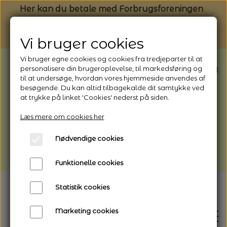
Her kan du betale med Forbrugsforeningen
Vi bruger cookies
Vi bruger egne cookies og cookies fra tredjeparter til at
BEMÆRK: Butikken har ferielukket* fra
personalisere din brugeroplevelse, til markedsføring og
til at undersøge, hvordan vores hjemmeside anvendes af
1/8 - 9/8 - 2026
besøgende. Du kan altid tilbagekalde dit samtykke ved
*Webshoppen er åben og sender hele
at trykke på linket 'Cookies' nederst på siden.
perioden - her kan du også bestille
Læs mere om cookies her
afhentning
Nødvendige cookies
Vi gør opmærksom på, at der kan være lidt
længere leveringstid
Funktionelle cookies
Statistik cookies
Marketing cookies