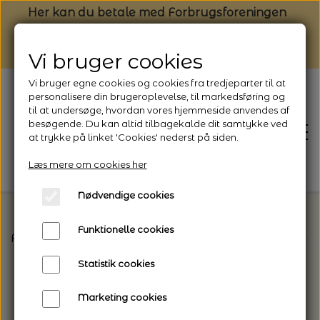
Her kan du betale med Forbrugsforeningen
Vi bruger cookies
Vi bruger egne cookies og cookies fra tredjeparter til at
personalisere din brugeroplevelse, til markedsføring og
til at undersøge, hvordan vores hjemmeside anvendes af
besøgende. Du kan altid tilbagekalde dit samtykke ved
at trykke på linket 'Cookies' nederst på siden.
Læs mere om cookies her
Nødvendige cookies
Funktionelle cookies
Forside
Bøger
Strikkebøger med inspiration fra
FORSIDE
Statistik cookies
NYHEDSBREV
Marketing cookies