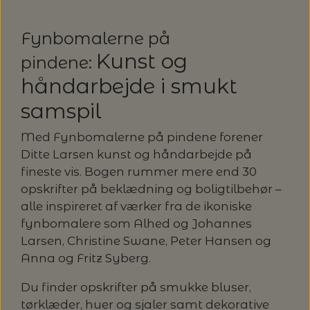
MAGMA
SPAR 40% - GLERUPS STØVLER BØRN (STR.
PETITEKNIT
19 - 23)
PERMIN
Fynbomalerne på
SAKSE
Kunst og
pindene:
RAUMA
PERMIN: SPAR 30% PÅ ALLE
SOMMERGARN
håndarbejde i smukt
STRIKKE- OG SYNÅLE
JULEBRODERIER
SUSIE HAUMANN
samspil
BALDYRE: UDVALGTE BRODERIER - SPAR
SYTRÅD
Med Fynbomalerne på pindene forener
20%
Ditte Larsen kunst og håndarbejde på
TRYKLÅSE
fineste vis. Bogen rummer mere end 30
opskrifter på beklædning og boligtilbehør –
alle inspireret af værker fra de ikoniske
fynbomalere som Alhed og Johannes
Larsen, Christine Swane, Peter Hansen og
Anna og Fritz Syberg.
Du finder opskrifter på smukke bluser,
tørklæder, huer og sjaler samt dekorative