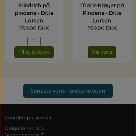
Friedrich på
Marie Krøyer på
pindene - Ditte
Pindene - Ditte
Larsen
Larsen
299,00 DKK
299,00 DKK
Tilføj til kurv
Vis vare
Seneste varer i webshoppen
Kontaktoplysninger
Uldgalleriet ApS
Jernbanegade 7