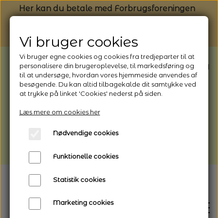
Her kan du betale med Forbrugsforeningen
Vi bruger cookies
Vi bruger egne cookies og cookies fra tredjeparter til at
BEMÆRK: Butikken har ferielukket* fra
personalisere din brugeroplevelse, til markedsføring og
til at undersøge, hvordan vores hjemmeside anvendes af
1/8 - 9/8 - 2026
besøgende. Du kan altid tilbagekalde dit samtykke ved
*Webshoppen er åben og sender hele
at trykke på linket 'Cookies' nederst på siden.
perioden - her kan du også bestille
Læs mere om cookies her
afhentning
Nødvendige cookies
Vi gør opmærksom på, at der kan være lidt
længere leveringstid
Funktionelle cookies
Statistik cookies
Marketing cookies