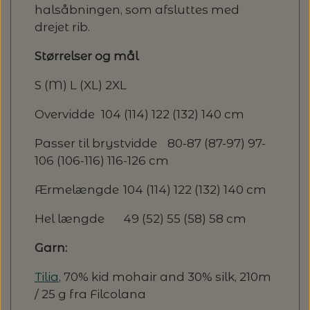
halsåbningen, som afsluttes med
drejet rib.
Størrelser og mål
S (M) L (XL) 2XL
Overvidde
104 (114) 122 (132) 140 cm
Passer til brystvidde
80-87 (87-97) 97-
106 (106-116) 116-126 cm
Ærmelængde
104 (114) 122 (132) 140 cm
Hel længde
49 (52) 55 (58) 58 cm
Garn:
Tilia
, 70% kid mohair and 30% silk, 210m
/ 25 g fra Filcolana