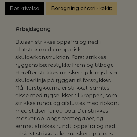
20%
Beskrivelse
Beregning af strikkekit:
TRYKLÅSE
Arbejdsgang
Blusen strikkes oppefra og ned i
glatstrik med europæisk
skulderkonstruktion. Først strikkes
ryggens bærestykke frem og tilbage.
Herefter strikkes masker op langs hver
skulderlinje på ryggen til forstykker.
Når forstykkerne er strikket, samles
disse med rygstykket til kroppen, som
strikkes rundt og afsluttes med ribkant
med slidser for og bag. Der strikkes
masker op langs ærmegabet, og
ærmet strikkes rundt, oppefra og ned.
Til sidst strikkes der masker op langs