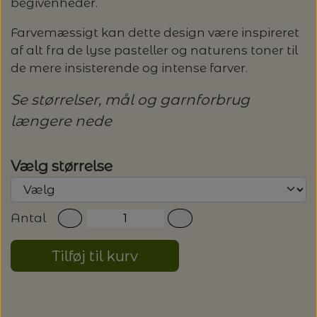
begivenheder.
LENE HOLME SAMSØE - LEKNIT
MASKESTOPPERE
Farvemæssigt kan dette design være inspireret
PASCUALI: NEPAL - SPAR 20%
LANG YARNS
af alt fra de lyse pasteller og naturens toner til
MY FAVOURITE THINGS KNITWEAR
de mere insisterende og intense farver.
MASKEWIRES
PASCULI: SUAVE - SPAR 20%
MONDIAL
Se størrelser, mål og garnforbrug
ODD ROW
MÅLEBÅND / PINDEMÅLERE
længere nede
POMP STITCH - BRODERI - SPAR 30-35%
PASCUALI
PÅ ALLE KITS
OTHER LOOPS
OPSKRIFTHOLDER FRA KNITPRO -
RAUMA GARN
Vælg størrelse
MAGMA
SPAR 40% - GLERUPS STØVLER BØRN (STR.
PETITEKNIT
19 - 23)
PERMIN
SAKSE
Antal
RAUMA
PERMIN: SPAR 30% PÅ ALLE
SOMMERGARN
Tilføj til kurv
STRIKKE- OG SYNÅLE
JULEBRODERIER
SUSIE HAUMANN
BALDYRE: UDVALGTE BRODERIER - SPAR
SYTRÅD