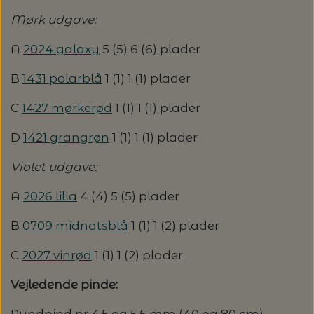
Mørk udgave:
LENE HOLME SAMSØE - LEKNIT
MASKESTOPPERE
PASCUALI: NEPAL - SPAR 20%
LANG YARNS
A
2024 galaxy
5 (5) 6 (6) plader
MY FAVOURITE THINGS KNITWEAR
MASKEWIRES
B
1431 polarblå
1 (1) 1 (1) plader
PASCULI: SUAVE - SPAR 20%
MONDIAL
C
1427 mørkerød
1 (1) 1 (1) plader
ODD ROW
MÅLEBÅND / PINDEMÅLERE
POMP STITCH - BRODERI - SPAR 30-35%
PASCUALI
D
1421 grangrøn
1 (1) 1 (1) plader
PÅ ALLE KITS
OTHER LOOPS
OPSKRIFTHOLDER FRA KNITPRO -
RAUMA GARN
Violet udgave:
MAGMA
SPAR 40% - GLERUPS STØVLER BØRN (STR.
PETITEKNIT
A
2026 lilla
4 (4) 5 (5) plader
19 - 23)
PERMIN
SAKSE
B
0709 midnatsblå
1 (1) 1 (2) plader
RAUMA
PERMIN: SPAR 30% PÅ ALLE
SOMMERGARN
C
2027 vinrød
1 (1) 1 (2) plader
STRIKKE- OG SYNÅLE
JULEBRODERIER
SUSIE HAUMANN
Vejledende pinde:
BALDYRE: UDVALGTE BRODERIER - SPAR
SYTRÅD
Rundpind nr 4,5 og 5,5 mm (40 og 80 cm)