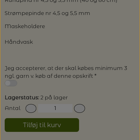
20%
TRYKLÅSE
Strømpepinde nr 4,5 og 5,5 mm
Maskeholdere
Håndvask
Jeg accepterer, at der skal købes minimum 3
ngl. garn v. køb af denne opskrift *
Lagerstatus:
2 på lager
Antal
Tilføj til kurv