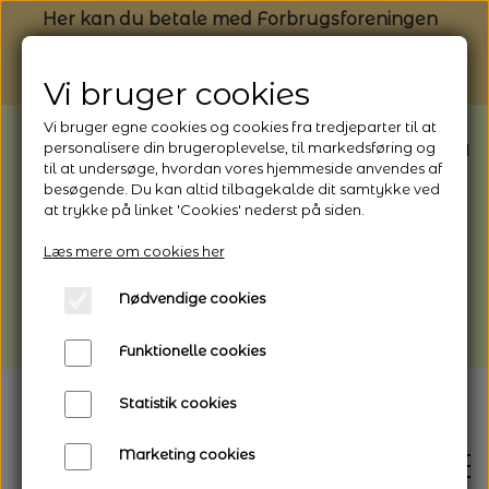
Her kan du betale med Forbrugsforeningen
Vi bruger cookies
Vi bruger egne cookies og cookies fra tredjeparter til at
BEMÆRK: Butikken har ferielukket* fra
personalisere din brugeroplevelse, til markedsføring og
til at undersøge, hvordan vores hjemmeside anvendes af
1/8 - 9/8 - 2026
besøgende. Du kan altid tilbagekalde dit samtykke ved
*Webshoppen er åben og sender hele
at trykke på linket 'Cookies' nederst på siden.
perioden - her kan du også bestille
Læs mere om cookies her
afhentning
Nødvendige cookies
Vi gør opmærksom på, at der kan være lidt
længere leveringstid
Funktionelle cookies
Statistik cookies
Marketing cookies