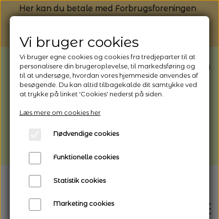
Her kan du betale med Forbrugsforeningen
Vi bruger cookies
Vi bruger egne cookies og cookies fra tredjeparter til at
BEMÆRK: Butikken har ferielukket* fra
personalisere din brugeroplevelse, til markedsføring og
til at undersøge, hvordan vores hjemmeside anvendes af
1/8 - 9/8 - 2026
besøgende. Du kan altid tilbagekalde dit samtykke ved
*Webshoppen er åben og sender hele
at trykke på linket 'Cookies' nederst på siden.
perioden - her kan du også bestille
Læs mere om cookies her
afhentning
Nødvendige cookies
Vi gør opmærksom på, at der kan være lidt
længere leveringstid
Funktionelle cookies
Statistik cookies
Marketing cookies