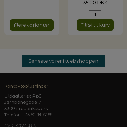
MAGMA
35,00 DKK
SPAR 40% - GLERUPS STØVLER BØRN (STR.
PETITEKNIT
19 - 23)
PERMIN
SAKSE
Flere varianter
Tilføj til kurv
RAUMA
PERMIN: SPAR 30% PÅ ALLE
SOMMERGARN
STRIKKE- OG SYNÅLE
JULEBRODERIER
SUSIE HAUMANN
BALDYRE: UDVALGTE BRODERIER - SPAR
SYTRÅD
20%
Seneste varer i webshoppen
TRYKLÅSE
Kontaktoplysninger
Uldgalleriet ApS
Jernbanegade 7
3300 Frederiksværk
Telefon:
+45 52 34 77 89
CVR: 40745815