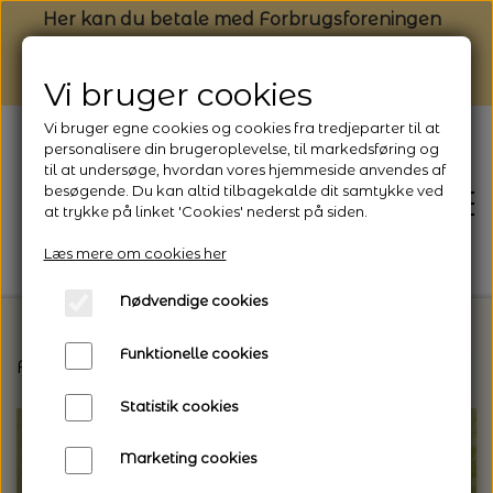
Her kan du betale med Forbrugsforeningen
Vi bruger cookies
Vi bruger egne cookies og cookies fra tredjeparter til at
personalisere din brugeroplevelse, til markedsføring og
til at undersøge, hvordan vores hjemmeside anvendes af
besøgende. Du kan altid tilbagekalde dit samtykke ved
at trykke på linket 'Cookies' nederst på siden.
Læs mere om cookies her
Nødvendige cookies
Funktionelle cookies
Forside
Vælg den rette garntype til dit projekt
F
FORSIDE
Statistik cookies
NYHEDSBREV
Marketing cookies