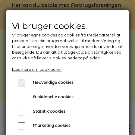
Her kan du betale med Forbrugsforeningen
Vi bruger cookies
Vi bruger egne cookies og cookies fra tredjeparter til at
BEMÆRK: Butikken har ferielukket* fra
personalisere din brugeroplevelse, til markedsføring og
til at undersøge, hvordan vores hjemmeside anvendes af
1/8 - 9/8 - 2026
besøgende. Du kan altid tilbagekalde dit samtykke ved
*Webshoppen er åben og sender hele
at trykke på linket 'Cookies' nederst på siden.
perioden - her kan du også bestille
Læs mere om cookies her
afhentning
Nødvendige cookies
Vi gør opmærksom på, at der kan være lidt
længere leveringstid
Funktionelle cookies
Statistik cookies
Marketing cookies