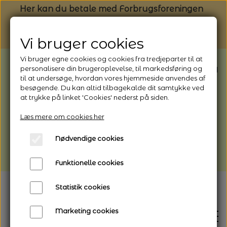
Her kan du betale med Forbrugsforeningen
Vi bruger cookies
Vi bruger egne cookies og cookies fra tredjeparter til at
BEMÆRK: Butikken har ferielukket* fra
personalisere din brugeroplevelse, til markedsføring og
til at undersøge, hvordan vores hjemmeside anvendes af
1/8 - 9/8 - 2026
besøgende. Du kan altid tilbagekalde dit samtykke ved
*Webshoppen er åben og sender hele
at trykke på linket 'Cookies' nederst på siden.
perioden - her kan du også bestille
Læs mere om cookies her
afhentning
Nødvendige cookies
Vi gør opmærksom på, at der kan være lidt
længere leveringstid
Funktionelle cookies
Statistik cookies
Marketing cookies