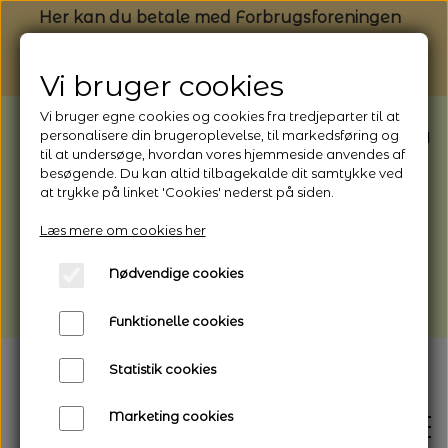
Her kan du betale med Forbrugsforeningen
Vi bruger cookies
Vi bruger egne cookies og cookies fra tredjeparter til at
BEMÆRK: Butikken har ferielukket* fra
personalisere din brugeroplevelse, til markedsføring og
til at undersøge, hvordan vores hjemmeside anvendes af
1/8 - 9/8 - 2026
besøgende. Du kan altid tilbagekalde dit samtykke ved
*Webshoppen er åben og sender hele
at trykke på linket 'Cookies' nederst på siden.
perioden - her kan du også bestille
Læs mere om cookies her
afhentning
Nødvendige cookies
Vi gør opmærksom på, at der kan være lidt
længere leveringstid
Funktionelle cookies
Statistik cookies
Marketing cookies