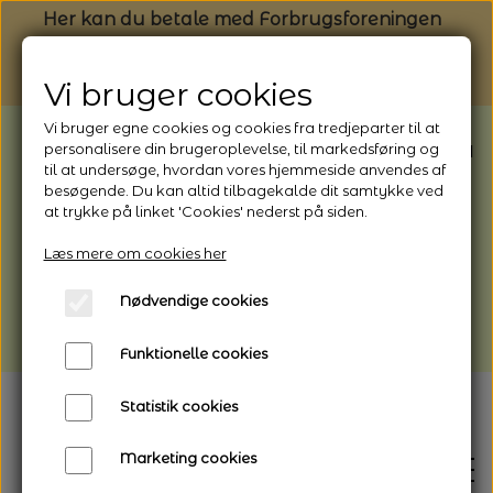
Her kan du betale med Forbrugsforeningen
Vi bruger cookies
Vi bruger egne cookies og cookies fra tredjeparter til at
BEMÆRK: Butikken har ferielukket* fra
personalisere din brugeroplevelse, til markedsføring og
til at undersøge, hvordan vores hjemmeside anvendes af
1/8 - 9/8 - 2026
besøgende. Du kan altid tilbagekalde dit samtykke ved
*Webshoppen er åben og sender hele
at trykke på linket 'Cookies' nederst på siden.
perioden - her kan du også bestille
Læs mere om cookies her
afhentning
Nødvendige cookies
Vi gør opmærksom på, at der kan være lidt
længere leveringstid
Funktionelle cookies
Statistik cookies
Marketing cookies