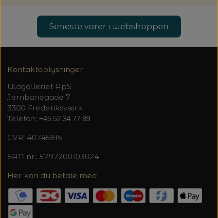
20%
TRYKLÅSE
Seneste varer i webshoppen
Kontaktoplysninger
Uldgalleriet ApS
Jernbanegade 7
3300 Frederiksværk
Telefon:
+45 52 34 77 89
CVR: 40745815
EAN nr.: 5797200103024
Her kan du betale med