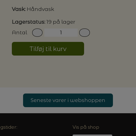
Vask:
Håndvask
G MILJØVENLIGE VASKEMIDLER
Lagerstatus:
19 på lager
Antal
P
Tilføj til kurv
Seneste varer i webshoppen
gstider:
Vis på shop