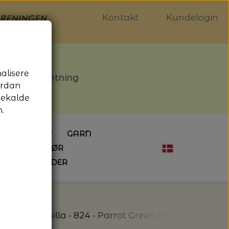
Kontakt
Kundelogin
nalisere
stille afhentning
ordan
gekalde
.
LDGALLERIET
GARN
OG SYTILBEHØR
ÅBNINGSTIDER
HÆKLING
MAGASINER
EBØGER
HÆKLENÅLE
LAINE MAGAZINE
 - UDE OG INDE
ESKO
NG
BØGER OM HÆKLING
colana - Pernilla - 824 - Parrot Green (melange)