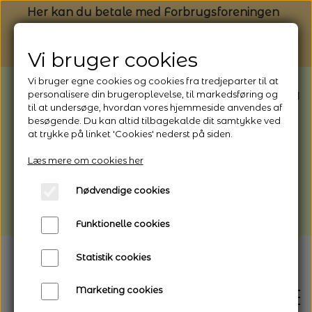
Her kan du betale med Forbrugsforeningen
Vi bruger cookies
Vi bruger egne cookies og cookies fra tredjeparter til at
BEMÆRK: Butikken har ferielukket* fra
personalisere din brugeroplevelse, til markedsføring og
til at undersøge, hvordan vores hjemmeside anvendes af
1/8 - 9/8 - 2026
besøgende. Du kan altid tilbagekalde dit samtykke ved
*Webshoppen er åben og sender hele
at trykke på linket 'Cookies' nederst på siden.
perioden - her kan du også bestille
Læs mere om cookies her
afhentning
Nødvendige cookies
Vi gør opmærksom på, at der kan være lidt
længere leveringstid
Funktionelle cookies
Statistik cookies
Marketing cookies