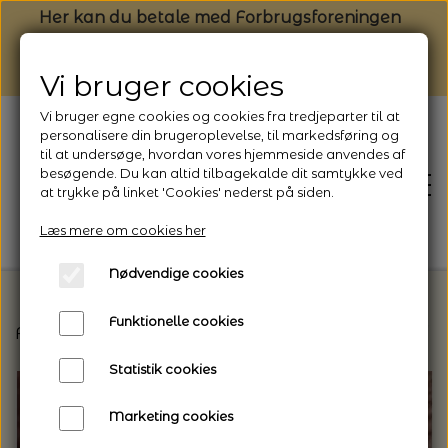
Her kan du betale med Forbrugsforeningen
Vi bruger cookies
Vi bruger egne cookies og cookies fra tredjeparter til at
personalisere din brugeroplevelse, til markedsføring og
til at undersøge, hvordan vores hjemmeside anvendes af
besøgende. Du kan altid tilbagekalde dit samtykke ved
at trykke på linket 'Cookies' nederst på siden.
Læs mere om cookies her
Nødvendige cookies
Funktionelle cookies
Forside
Vælg den rette garntype til dit projekt
F
FORSIDE
Statistik cookies
NYHEDSBREV
Marketing cookies