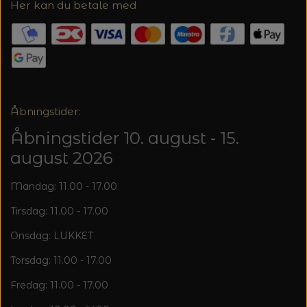
MAGMA
Her kan du betale med
SPAR 40% - GLERUPS STØVLER BØRN (STR.
PETITEKNIT
19 - 23)
PERMIN
SAKSE
RAUMA
PERMIN: SPAR 30% PÅ ALLE
SOMMERGARN
STRIKKE- OG SYNÅLE
JULEBRODERIER
SUSIE HAUMANN
Åbningstider:
BALDYRE: UDVALGTE BRODERIER - SPAR
SYTRÅD
Åbningstider 10. august - 15.
20%
august 2026
TRYKLÅSE
Mandag: 11.00 - 17.00
Tirsdag: 11.00 - 17.00
Onsdag: LUKKET
Torsdag: 11.00 - 17.00
Fredag: 11.00 - 17.00