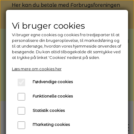
Her kan du betale med Forbrugsforeningen
Vi bruger cookies
Vi bruger egne cookies og cookies fra tredjeparter til at
BEMÆRK: Butikken har ferielukket* fra
personalisere din brugeroplevelse, til markedsføring og
til at undersøge, hvordan vores hjemmeside anvendes af
1/8 - 9/8 - 2026
besøgende. Du kan altid tilbagekalde dit samtykke ved
*Webshoppen er åben og sender hele
at trykke på linket 'Cookies' nederst på siden.
perioden - her kan du også bestille
Læs mere om cookies her
afhentning
Nødvendige cookies
Vi gør opmærksom på, at der kan være lidt
længere leveringstid
Funktionelle cookies
Statistik cookies
Marketing cookies