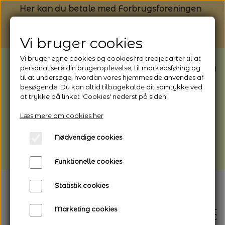
Her kan du betale med Forbrugsforeningen
Vi bruger cookies
Vi bruger egne cookies og cookies fra tredjeparter til at
BEMÆRK: Butikken har ferielukket* fra
personalisere din brugeroplevelse, til markedsføring og
til at undersøge, hvordan vores hjemmeside anvendes af
1/8 - 9/8 - 2026
besøgende. Du kan altid tilbagekalde dit samtykke ved
*Webshoppen er åben og sender hele
at trykke på linket 'Cookies' nederst på siden.
perioden - her kan du også bestille
Læs mere om cookies her
afhentning
Nødvendige cookies
Vi gør opmærksom på, at der kan være lidt
længere leveringstid
Funktionelle cookies
Statistik cookies
Marketing cookies