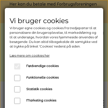
Her kan du betale med Forbrugsforeningen
Vi bruger cookies
Vi bruger egne cookies og cookies fra tredjeparter til at
BEMÆRK: Butikken har ferielukket* fra
personalisere din brugeroplevelse, til markedsføring og
til at undersøge, hvordan vores hjemmeside anvendes af
1/8 - 9/8 - 2026
besøgende. Du kan altid tilbagekalde dit samtykke ved
*Webshoppen er åben og sender hele
at trykke på linket 'Cookies' nederst på siden.
perioden - her kan du også bestille
Læs mere om cookies her
afhentning
Nødvendige cookies
Vi gør opmærksom på, at der kan være lidt
længere leveringstid
Funktionelle cookies
Statistik cookies
Marketing cookies