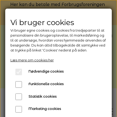
Her kan du betale med Forbrugsforeningen
Vi bruger cookies
Vi bruger egne cookies og cookies fra tredjeparter til at
BEMÆRK: Butikken har ferielukket* fra
personalisere din brugeroplevelse, til markedsføring og
til at undersøge, hvordan vores hjemmeside anvendes af
1/8 - 9/8 - 2026
besøgende. Du kan altid tilbagekalde dit samtykke ved
*Webshoppen er åben og sender hele
at trykke på linket 'Cookies' nederst på siden.
perioden - her kan du også bestille
Læs mere om cookies her
afhentning
Nødvendige cookies
Vi gør opmærksom på, at der kan være lidt
længere leveringstid
Funktionelle cookies
Statistik cookies
Marketing cookies