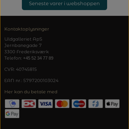
20%
Seneste varer i webshoppen
TRYKLÅSE
Kontaktoplysninger
Uldgalleriet ApS
Jernbanegade 7
3300 Frederiksværk
Telefon:
+45 52 34 77 89
CVR: 40745815
EAN nr.: 5797200103024
Her kan du betale med