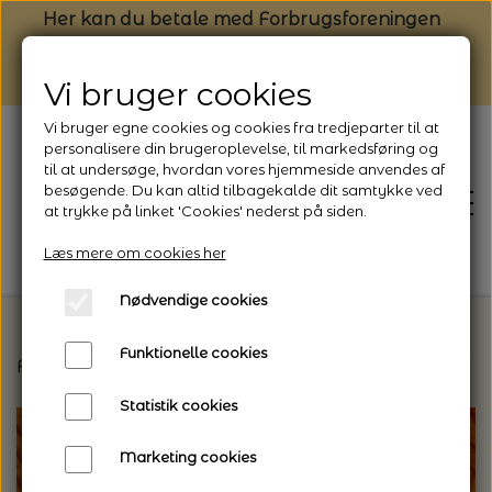
Her kan du betale med Forbrugsforeningen
Vi bruger cookies
Vi bruger egne cookies og cookies fra tredjeparter til at
personalisere din brugeroplevelse, til markedsføring og
til at undersøge, hvordan vores hjemmeside anvendes af
besøgende. Du kan altid tilbagekalde dit samtykke ved
at trykke på linket 'Cookies' nederst på siden.
Læs mere om cookies her
Nødvendige cookies
Funktionelle cookies
Forside
Vælg den rette garntype til dit projekt
F
FORSIDE
Statistik cookies
NYHEDSBREV
Marketing cookies