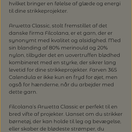
MAGMA
hvilket bringer en følelse af glæde og energi
SPAR 40% - GLERUPS STØVLER BØRN (STR.
PETITEKNIT
til dine strikkeprojekter.
19 - 23)
PERMIN
SAKSE
Arwetta Classic, stolt fremstillet af det
RAUMA
PERMIN: SPAR 30% PÅ ALLE
SOMMERGARN
danske firma Filcolana, er et garn, der er
STRIKKE- OG SYNÅLE
JULEBRODERIER
synonymt med kvalitet og alsidighed. Med
SUSIE HAUMANN
sin blanding af 80% merinould og 20%
BALDYRE: UDVALGTE BRODERIER - SPAR
SYTRÅD
nylon, tilbyder det en uovertruffen blødhed
20%
kombineret med en styrke, der sikrer lang
levetid for dine strikkeprojekter. Farven 365
TRYKLÅSE
Calendula er ikke kun en fryd for øjet, men
også for hænderne, når du arbejder med
dette garn.
Filcolana’s Arwetta Classic er perfekt til en
bred vifte af projekter. Uanset om du strikker
børnetøj, der kan holde til leg og bevægelse,
eller skaber de blødeste strømper, du