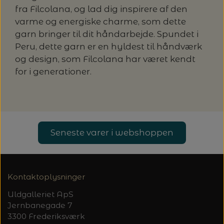
fra Filcolana, og lad dig inspirere af den
varme og energiske charme, som dette
garn bringer til dit håndarbejde. Spundet i
Peru, dette garn er en hyldest til håndværk
og design, som Filcolana har været kendt
for i generationer.
Seneste varer i webshoppen
Kontaktoplysninger
Uldgalleriet ApS
Jernbanegade 7
3300 Frederiksværk