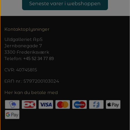
20%
Seneste varer i webshoppen
TRYKLÅSE
Kontaktoplysninger
Uldgalleriet ApS
Jernbanegade 7
3300 Frederiksværk
Telefon:
+45 52 34 77 89
CVR: 40745815
EAN nr.: 5797200103024
Her kan du betale med