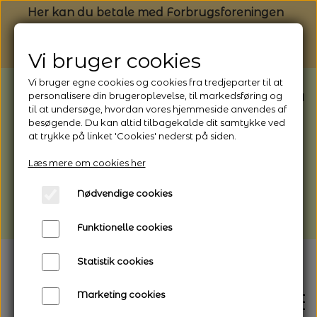
Her kan du betale med Forbrugsforeningen
Vi bruger cookies
Vi bruger egne cookies og cookies fra tredjeparter til at
BEMÆRK: Butikken har ferielukket* fra
personalisere din brugeroplevelse, til markedsføring og
til at undersøge, hvordan vores hjemmeside anvendes af
1/8 - 9/8 - 2026
besøgende. Du kan altid tilbagekalde dit samtykke ved
*Webshoppen er åben og sender hele
at trykke på linket 'Cookies' nederst på siden.
perioden - her kan du også bestille
Læs mere om cookies her
afhentning
Nødvendige cookies
Vi gør opmærksom på, at der kan være lidt
længere leveringstid
Funktionelle cookies
Statistik cookies
Marketing cookies