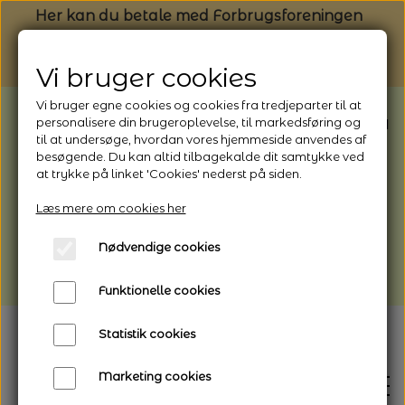
Her kan du betale med Forbrugsforeningen
Vi bruger cookies
Vi bruger egne cookies og cookies fra tredjeparter til at
BEMÆRK: Butikken har ferielukket* fra
personalisere din brugeroplevelse, til markedsføring og
til at undersøge, hvordan vores hjemmeside anvendes af
1/8 - 9/8 - 2026
besøgende. Du kan altid tilbagekalde dit samtykke ved
*Webshoppen er åben og sender hele
at trykke på linket 'Cookies' nederst på siden.
perioden - her kan du også bestille
Læs mere om cookies her
afhentning
Nødvendige cookies
Vi gør opmærksom på, at der kan være lidt
længere leveringstid
Funktionelle cookies
Statistik cookies
Marketing cookies