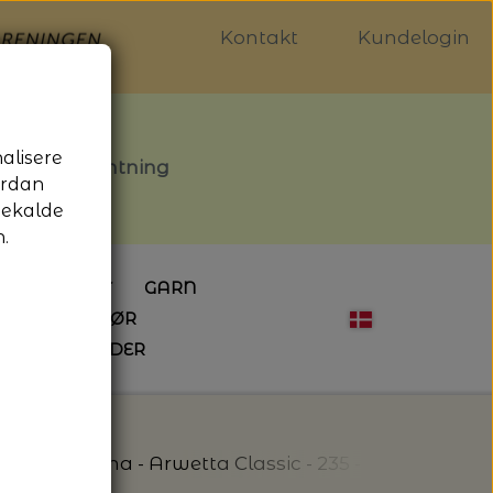
Kontakt
Kundelogin
nalisere
stille afhentning
ordan
gekalde
.
LDGALLERIET
GARN
OG SYTILBEHØR
ÅBNINGSTIDER
HÆKLING
MAGASINER
EBØGER
HÆKLENÅLE
LAINE MAGAZINE
 - UDE OG INDE
ESKO
NG
BØGER OM HÆKLING
Garn
Filcolana - Arwetta Classic - 235 - Grape Royal