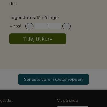
det.
G MILJØVENLIGE VASKEMIDLER
Lagerstatus:
10 på lager
Antal
P
Tilføj til kurv
Seneste varer i webshoppen
gstider:
Vis på shop