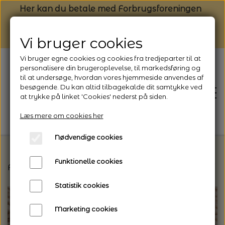
Her kan du betale med Forbrugsforeningen
Vi bruger cookies
Vi bruger egne cookies og cookies fra tredjeparter til at
personalisere din brugeroplevelse, til markedsføring og
til at undersøge, hvordan vores hjemmeside anvendes af
besøgende. Du kan altid tilbagekalde dit samtykke ved
at trykke på linket 'Cookies' nederst på siden.
Læs mere om cookies her
Nødvendige cookies
Funktionelle cookies
Forside
Vælg den rette garntype til dit projekt
F
FORSIDE
Statistik cookies
NYHEDSBREV
Marketing cookies