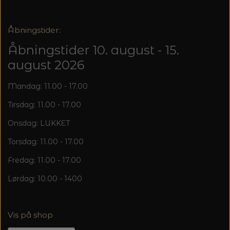
MAGMA
SPAR 40% - GLERUPS STØVLER BØRN (STR.
PETITEKNIT
19 - 23)
PERMIN
Åbningstider:
SAKSE
RAUMA
Åbningstider 10. august - 15.
PERMIN: SPAR 30% PÅ ALLE
SOMMERGARN
STRIKKE- OG SYNÅLE
JULEBRODERIER
august 2026
SUSIE HAUMANN
Mandag: 11.00 - 17.00
BALDYRE: UDVALGTE BRODERIER - SPAR
SYTRÅD
Tirsdag: 11.00 - 17.00
20%
TRYKLÅSE
Onsdag: LUKKET
Torsdag: 11.00 - 17.00
Fredag: 11.00 - 17.00
Lørdag: 10.00 - 1400
Vis på shop