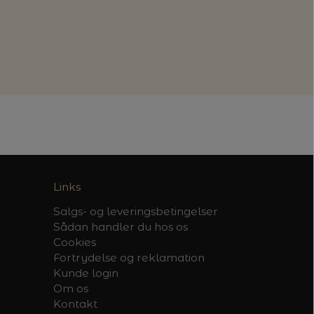
Links
Salgs- og leveringsbetingelser
Sådan handler du hos os
Cookies
Fortrydelse og reklamation
Kunde login
Om os
Kontakt