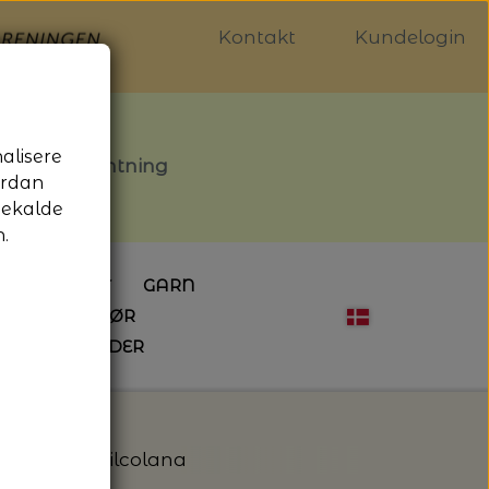
Kontakt
Kundelogin
nalisere
stille afhentning
ordan
gekalde
.
LDGALLERIET
GARN
OG SYTILBEHØR
ÅBNINGSTIDER
HÆKLING
MAGASINER
EBØGER
HÆKLENÅLE
LAINE MAGAZINE
 - UDE OG INDE
ESKO
NG
BØGER OM HÆKLING
ack - 102 - Filcolana