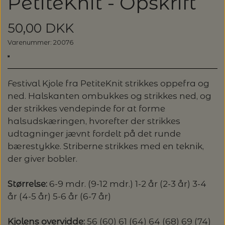
PetiteKnit - Opskrift
GLERUPS HJEMMESKO
FILCOLANA
HELE SÆT
KNITPRO - UDSKIFTELIGE RUNDP. &
GLERUP YATZY - SINGLE SÆT M.
ULDSÆBE
POMP STICH
HJELHOLT
OM OS
LANG YARNS: CARPE DIEM - SPAR 20%
TERNINGER
WIRES
50,00 DKK
HAFLINGER SKO - UDE OG INDE
GLERUPS SKO
HANNE LARSEN STRIK
HERREMODELLER
SONETT – ØKOLOGISK SÆBE OG
ADDI-TO-GO
Varenummer: 20076
VERVACO - PÅTEGNET BRODERI
ISAGER
LANG YARNS: VAYA - SPAR 20%
KONTAKT
GLERUP YATZY - DOUBLE SÆT M.
MILJØVENLIGE VASKEMIDLER
STRØMPEPINDE
SILKEBORG ULDSPINDERI
VOKSEN HJEMMESKO
GLERUPS TØFFEL
TERNINGER
HANNE RIMMEN DESIGN
T-SHIRTS OG TOP
COCOKNITS
PERMIN - BRODERI
ISTEX - LOPI
STRIKKEBØGER PÅ TILBUD
UDSKIFTELIGE RUNDPINDESÆT
EUCALAN
Festival Kjole fra PetiteKnit strikkes oppefra og
ÅBNINGSTIDER
GLERUPS STØVLE
MUUD LIVING
PLAIDER
TILBEHØR
HJELHOLT
ned. Halskanten ombukkes og strikkes ned, og
BLOCKERSÆT/BLOKKESÆT
SAKSE
ITO GARN
LANG YARNS: SPAR 20% - DESIRE
der strikkes vendepinde for at forme
HJELHOLTS ULDVASK
ADDI-CRASY-TRIO
halsudskæringen, hvorefter der strikkes
OMNIOUTIL - JAPANSKE SPANDE -
GLERUPS BØRN OG BABY
TASKER - MUUD LIVING
TØRKLÆDER/SJALER/PONCHOER
ISAGER
ELASTIKKER
STRIKKENÅLE, SYNÅLE OG PUNCHNÅLE
udtagninger jævnt fordelt på det runde
KAREN KLARBÆK
HACHIMAN
LANG YARNS: CASHMERE CLASSIC - SPAR
ISAGER - ULDSÆBE/WOOLSOAP
bærestykke. Striberne strikkes med en teknik,
30%
TILBEHØR - MUUD LIVING
GLERUPS FILTSÅLER
ISTEX
GARNVINDER / KRYDSNØGLEAPPARAT
der giver bobler.
SYTRÅD
KATIA CONCEPT
RAUMA: PETUNIA PIMA BOMULDSGARN
Størrelse:
6-9 mdr. (9-12 mdr.) 1-2 år (2-3 år) 3-4
JOJO KNITWEAR - GARNKITS
GARNVINSLER
- SPAR 20%
KIT COUTURE - GARN
år (4-5 år) 5-6 år (6-7 år)
KIT COUTURE
MASKEMARKØRER
Kjolens overvidde:
56 (60) 61 (64) 64 (68) 69 (74)
PACUALI: SAYAMA - SPAR 15%
KNITTING FOR OLIVE