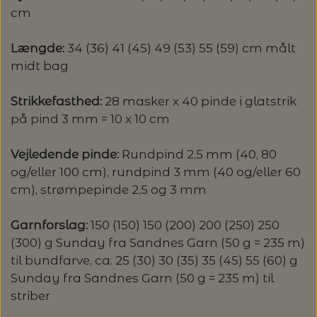
cm
LENE HOLME SAMSØE - LEKNIT
MASKESTOPPERE
PASCUALI: NEPAL - SPAR 20%
LANG YARNS
Længde:
34 (36) 41 (45) 49 (53) 55 (59) cm målt
midt bag
MY FAVOURITE THINGS KNITWEAR
MASKEWIRES
PASCULI: SUAVE - SPAR 20%
MONDIAL
Strikkefasthed:
28 masker x 40 pinde i glatstrik
ODD ROW
MÅLEBÅND / PINDEMÅLERE
på pind 3 mm = 10 x 10 cm
POMP STITCH - BRODERI - SPAR 30-35%
PASCUALI
PÅ ALLE KITS
OTHER LOOPS
Vejledende pinde:
Rundpind 2,5 mm (40, 80
OPSKRIFTHOLDER FRA KNITPRO -
RAUMA GARN
og/eller 100 cm), rundpind 3 mm (40 og/eller 60
MAGMA
SPAR 40% - GLERUPS STØVLER BØRN (STR.
cm), strømpepinde 2,5 og 3 mm
PETITEKNIT
19 - 23)
PERMIN
SAKSE
Garnforslag:
150 (150) 150 (200) 200 (250) 250
RAUMA
PERMIN: SPAR 30% PÅ ALLE
(300) g Sunday fra Sandnes Garn (50 g = 235 m)
SOMMERGARN
STRIKKE- OG SYNÅLE
JULEBRODERIER
til bundfarve, ca. 25 (30) 30 (35) 35 (45) 55 (60) g
SUSIE HAUMANN
Sunday fra Sandnes Garn (50 g = 235 m) til
striber
BALDYRE: UDVALGTE BRODERIER - SPAR
SYTRÅD