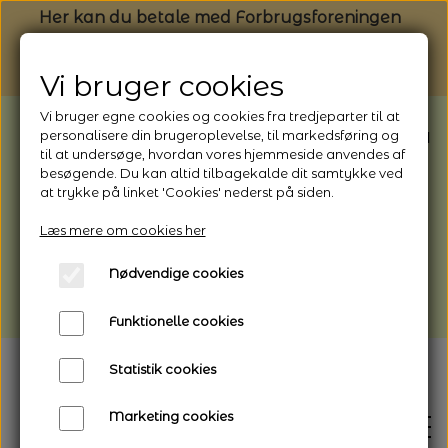
Her kan du betale med Forbrugsforeningen
Vi bruger cookies
Vi bruger egne cookies og cookies fra tredjeparter til at
BEMÆRK: Butikken har ferielukket* fra
personalisere din brugeroplevelse, til markedsføring og
til at undersøge, hvordan vores hjemmeside anvendes af
1/8 - 9/8 - 2026
besøgende. Du kan altid tilbagekalde dit samtykke ved
*Webshoppen er åben og sender hele
at trykke på linket 'Cookies' nederst på siden.
perioden - her kan du også bestille
Læs mere om cookies her
afhentning
Nødvendige cookies
Vi gør opmærksom på, at der kan være lidt
længere leveringstid
Funktionelle cookies
Statistik cookies
Marketing cookies