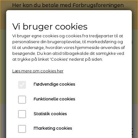
Her kan du betale med Forbrugsforeningen
Vi bruger cookies
Vi bruger egne cookies og cookies fra tredjeparter til at
BEMÆRK: Butikken har ferielukket* fra
personalisere din brugeroplevelse, til markedsføring og
til at undersøge, hvordan vores hjemmeside anvendes af
1/8 - 9/8 - 2026
besøgende. Du kan altid tilbagekalde dit samtykke ved
*Webshoppen er åben og sender hele
at trykke på linket 'Cookies' nederst på siden.
perioden - her kan du også bestille
Læs mere om cookies her
afhentning
Nødvendige cookies
Vi gør opmærksom på, at der kan være lidt
længere leveringstid
Funktionelle cookies
Statistik cookies
Marketing cookies